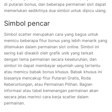
di putaran bonus, dan beberapa permainan slot dapat
memerlukan sedikitnya dua simbol untuk dipicu ulang.
Simbol pencar
Simbol scatter merupakan cara yang bagus untuk
memicu beberapa fitur bonus yang lebih menarik yang
ditemukan dalam permainan slot online. Simbol ini
sering kali diwakili oleh grafik unik yang terkait
dengan tema permainan secara keseluruhan, dan
simbol ini dapat membayar sejumlah uang tertentu
atau memicu babak bonus khusus. Babak khusus ini
biasanya mencakup fitur Putaran Gratis, Roda
Keberuntungan, atau Permainan Pilihan. Bagian
informasi atau tabel kemenangan permainan akan
secara jelas merinci cara kerja scatter dalam
permainan.