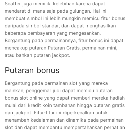
Scatter juga memiliki kelebihan karena dapat
mendarat di mana saja pada gulungan. Hal ini
membuat simbol ini lebih mungkin memicu fitur bonus
daripada simbol standar, dan dapat menghasilkan
beberapa pembayaran yang mengesankan.
Bergantung pada permainannya, fitur bonus ini dapat
mencakup putaran Putaran Gratis, permainan mini,
atau bahkan putaran jackpot.
Putaran bonus
Bergantung pada permainan slot yang mereka
mainkan, penggemar judi dapat memicu putaran
bonus slot online yang dapat memberi mereka hadiah
mulai dari kredit koin tambahan hingga putaran gratis
dan jackpot. Fitur-fitur ini diperkenalkan untuk
menambah kedalaman dan dinamika pada permainan
slot dan dapat membantu mempertahankan perhatian