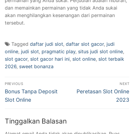
permainan yang Anda sukai. Perjudian adalah hiburan,
dan memainkan permainan yang tidak Anda sukai
akan menghilangkan kesenangan dari permainan
tersebut.
Tagged
daftar judi slot
,
daftar slot gacor
,
judi
online
,
judi slot
,
pragmatic play
,
situs judi slot online
,
slot gacor
,
slot gacor hari ini
,
slot online
,
slot terbaik
2026
,
sweet bonanza
Navigasi
PREVIOUS
NEXT
pos
Previous
Next
Bonus Tanpa Deposit
Peretasan Slot Online
post:
post:
Slot Online
2023
Tinggalkan Balasan
Alamat email Anda tidak akan dipublikasikan.
Ruas