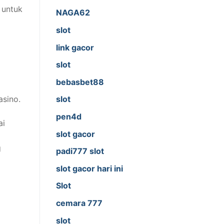
 untuk
NAGA62
slot
link gacor
slot
bebasbet88
slot
asino.
pen4d
ai
slot gacor
g
padi777 slot
slot gacor hari ini
Slot
cemara 777
slot