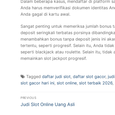
Dalam beberapa kasus, mendaftar di platform s
Anda harus memverifikasi dokumen identitas An
Anda gagal di kartu awal.
Sangat penting untuk memeriksa jumlah bonus ta
deposit seringkali terbatas porsinya dibandingka
menambahkan bonus tanpa deposit jenis ini akan
tertentu, seperti progresif. Selain itu, Anda t
seperti blackjack atau roulette. Selain itu, ti
memainkan slot jackpot progresif.
Tagged
daftar judi slot
,
daftar slot gacor
,
judi
slot gacor hari ini
,
slot online
,
slot terbaik 2026
,
Navigasi
PREVIOUS
Previous
pos
Judi Slot Online Uang Asli
post: