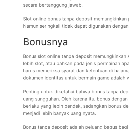
secara bertanggung jawab.
Slot online bonus tanpa deposit memungkinkan p
Namun seringkali tidak dapat digunakan dengan s
Bonusnya
Bonus slot online tanpa deposit memungkinkan A
lebih slot, atau bahkan pada jenis permainan apa
harus memeriksa syarat dan ketentuan di halam
dokumen identitas untuk bermain game adalah w
Penting untuk diketahui bahwa bonus tanpa dep
uang sungguhan. Oleh karena itu, bonus dengan 
berlaku yang lebih pendek, sedangkan bonus de
menjadi lebih banyak uang nyata.
Bonus tanpa deposit adalah peluang bagus bag