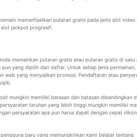
emain memanfaatkan putaran gratis pada jenis slot video.
lot jackpot progresif.
nda memainkan putaran gratis atau putaran gratis di satu 
 pun yang dipilih dari daftar. Untuk setiap jenis permainan
an web yang menyajikan promosi. Pendaftaran atau penyer
ajib.
osit mungkin memiliki batasan dan batasan dibandingkan 
persyaratan taruhan yang lebih tinggi mungkin memiliki m
ngan persyaratan apa pun harus dapat dengan cepat dikon
i pengguna baru yang memungkinkan kami belajar tentang