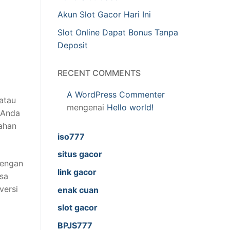
Akun Slot Gacor Hari Ini
Slot Online Dapat Bonus Tanpa
Deposit
RECENT COMMENTS
A WordPress Commenter
atau
mengenai
Hello world!
, Anda
ahan
iso777
situs gacor
dengan
link gacor
asa
versi
enak cuan
slot gacor
BPJS777