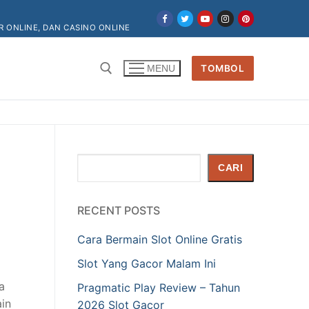
R ONLINE, DAN CASINO ONLINE
TOMBOL
MENU
Cari
CARI
RECENT POSTS
Cara Bermain Slot Online Gratis
Slot Yang Gacor Malam Ini
a
Pragmatic Play Review – Tahun
in
2026 Slot Gacor