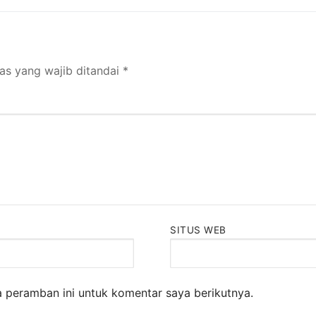
as yang wajib ditandai
*
SITUS WEB
 peramban ini untuk komentar saya berikutnya.