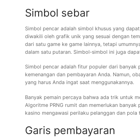
Simbol sebar
Simbol pencar adalah simbol khusus yang dapat 
diwakili oleh grafik unik yang sesuai dengan tem
dari satu game ke game lainnya, tetapi umumny
dalam satu putaran. Simbol-simbol ini juga da
Simbol pencar adalah fitur populer dari banyak
kemenangan dan pembayaran Anda. Namun, obat-o
yang harus Anda ingat saat menggunakannya.
Banyak pemain percaya bahwa ada trik untuk men
Algoritme PRNG rumit dan memerlukan banyak 
kasino mengawasi perilaku pelanggan dan pola t
Garis pembayaran