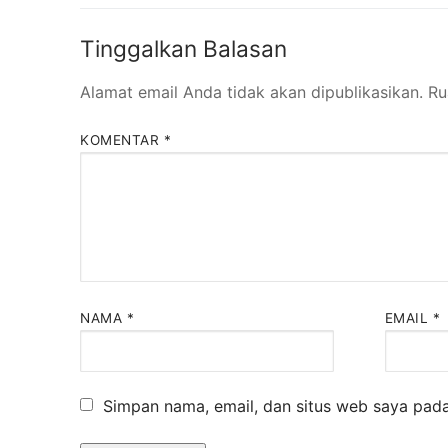
Tinggalkan Balasan
Alamat email Anda tidak akan dipublikasikan.
Ru
KOMENTAR
*
NAMA
*
EMAIL
*
Simpan nama, email, dan situs web saya pada