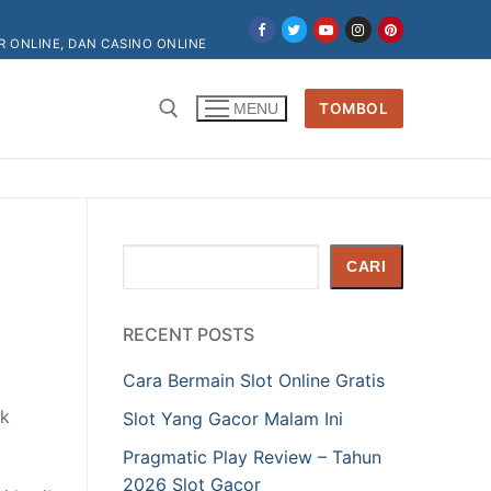
R ONLINE, DAN CASINO ONLINE
TOMBOL
MENU
Cari
CARI
RECENT POSTS
Cara Bermain Slot Online Gratis
uk
Slot Yang Gacor Malam Ini
Pragmatic Play Review – Tahun
2026 Slot Gacor