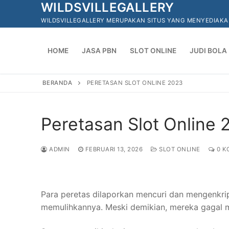
WILDSVILLEGALLERY
Lompat
ke
WILDSVILLEGALLERY MERUPAKAN SITUS YANG MENYEDIAKAN
konten
HOME
JASA PBN
SLOT ONLINE
JUDI BOLA
BERANDA
PERETASAN SLOT ONLINE 2023
Peretasan Slot Online 
ADMIN
FEBRUARI 13, 2026
SLOT ONLINE
0 K
Para peretas dilaporkan mencuri dan mengenkr
memulihkannya. Meski demikian, mereka gagal 