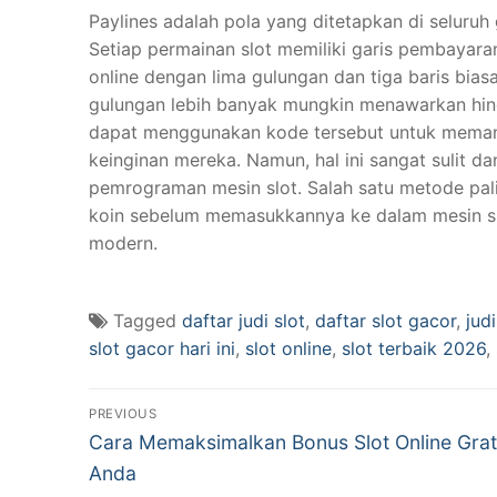
Paylines adalah pola yang ditetapkan di selur
Setiap permainan slot memiliki garis pembayaran
online dengan lima gulungan dan tiga baris bia
gulungan lebih banyak mungkin menawarkan hin
dapat menggunakan kode tersebut untuk memani
keinginan mereka. Namun, hal ini sangat sulit 
pemrograman mesin slot. Salah satu metode pali
koin sebelum memasukkannya ke dalam mesin slot
modern.
Tagged
daftar judi slot
,
daftar slot gacor
,
judi
slot gacor hari ini
,
slot online
,
slot terbaik 2026
,
Navigasi
PREVIOUS
Previous
pos
Cara Memaksimalkan Bonus Slot Online Grat
post:
Anda