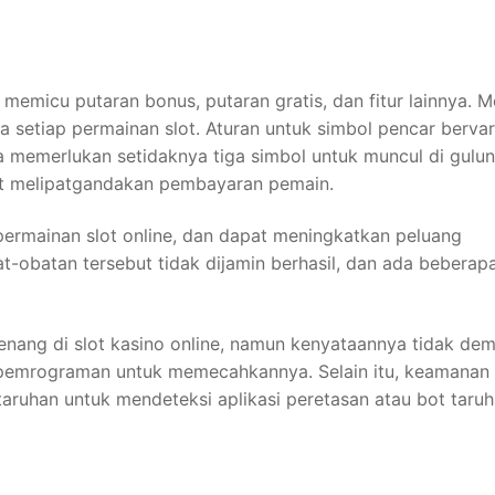
memicu putaran bonus, putaran gratis, dan fitur lainnya. 
a setiap permainan slot. Aturan untuk simbol pencar bervar
a memerlukan setidaknya tiga simbol untuk muncul di gulu
pat melipatgandakan pembayaran pemain.
 permainan slot online, dan dapat meningkatkan peluang
batan tersebut tidak dijamin berhasil, dan ada beberapa
ang di slot kasino online, namun kenyataannya tidak demi
pemrograman untuk memecahkannya. Selain itu, keamanan
aruhan untuk mendeteksi aplikasi peretasan atau bot taruh