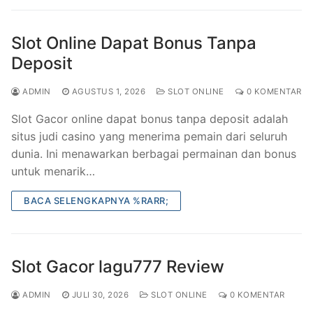
Slot Online Dapat Bonus Tanpa
Deposit
ADMIN
AGUSTUS 1, 2026
SLOT ONLINE
0 KOMENTAR
Slot Gacor online dapat bonus tanpa deposit adalah
situs judi casino yang menerima pemain dari seluruh
dunia. Ini menawarkan berbagai permainan dan bonus
untuk menarik…
BACA SELENGKAPNYA %RARR;
Slot Gacor lagu777 Review
ADMIN
JULI 30, 2026
SLOT ONLINE
0 KOMENTAR