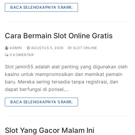
BACA SELENGKAPNYA %RARR;
Cara Bermain Slot Online Gratis
ADMIN
AGUSTUS 5, 2026
SLOT ONLINE
0 KOMENTAR
Slot jamin55 adalah alat penting yang digunakan oleh
kasino untuk mempromosikan dan memikat pemain
baru. Mereka sering tersedia tanpa registrasi, dan
dapat berfungsi di ponsel,…
BACA SELENGKAPNYA %RARR;
Slot Yang Gacor Malam Ini