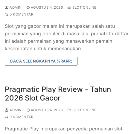
ADMIN
AGUSTUS 4, 2026
SLOT ONLINE
0 KOMENTAR
Slot yang gacor malam ini merupakan salah satu
permainan yang populer di masa lalu. purnatoto daftar
Ini adalah permainan yang menawarkan pemain
kesempatan untuk memenangkan…
BACA SELENGKAPNYA %RARR;
Pragmatic Play Review – Tahun
2026 Slot Gacor
ADMIN
AGUSTUS 4, 2026
SLOT ONLINE
0 KOMENTAR
Pragmatic Play merupakan penyedia permainan slot