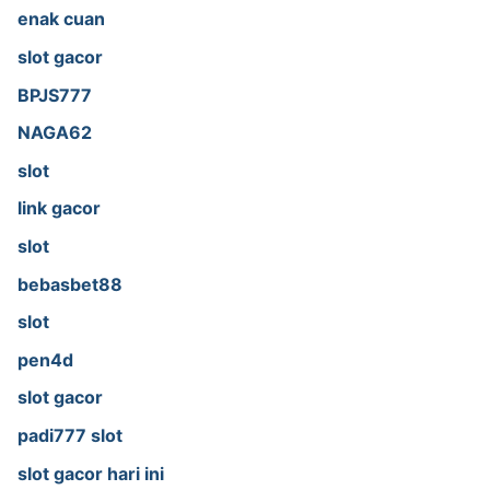
enak cuan
slot gacor
BPJS777
NAGA62
slot
link gacor
slot
bebasbet88
slot
pen4d
slot gacor
padi777 slot
slot gacor hari ini