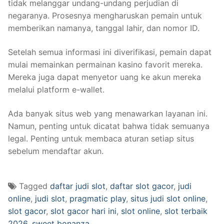
tidak melanggar undang-undang perjudian di
negaranya. Prosesnya mengharuskan pemain untuk
memberikan namanya, tanggal lahir, dan nomor ID.
Setelah semua informasi ini diverifikasi, pemain dapat
mulai memainkan permainan kasino favorit mereka.
Mereka juga dapat menyetor uang ke akun mereka
melalui platform e-wallet.
Ada banyak situs web yang menawarkan layanan ini.
Namun, penting untuk dicatat bahwa tidak semuanya
legal. Penting untuk membaca aturan setiap situs
sebelum mendaftar akun.
Tagged
daftar judi slot
,
daftar slot gacor
,
judi
online
,
judi slot
,
pragmatic play
,
situs judi slot online
,
slot gacor
,
slot gacor hari ini
,
slot online
,
slot terbaik
2026
,
sweet bonanza