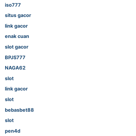
iso777
situs gacor
link gacor
enak cuan
slot gacor
BPJS777
NAGA62
slot
link gacor
slot
bebasbet88
slot
pen4d