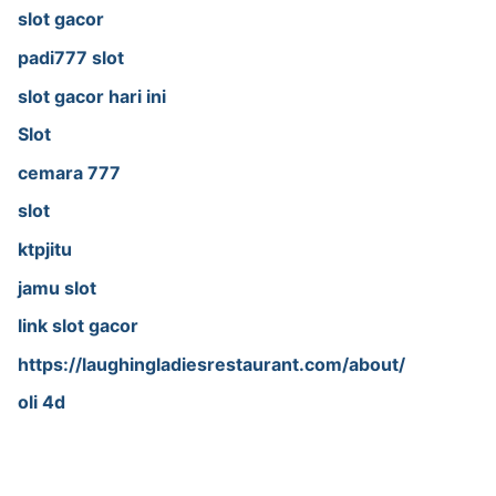
slot gacor
padi777 slot
slot gacor hari ini
Slot
cemara 777
slot
ktpjitu
jamu slot
link slot gacor
https://laughingladiesrestaurant.com/about/
oli 4d