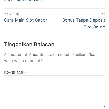
Navigasi
PREVIOUS
NEXT
pos
Previous
Next
Cara Main Slot Gacor
Bonus Tanpa Deposit
post:
post:
Slot Online
Tinggalkan Balasan
Alamat email Anda tidak akan dipublikasikan.
Ruas
yang wajib ditandai
*
KOMENTAR
*