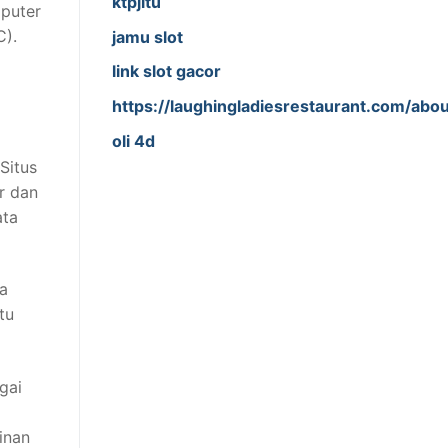
ktpjitu
mputer
C).
jamu slot
link slot gacor
https://laughingladiesrestaurant.com/abou
oli 4d
Situs
r dan
ata
a
tu
gai
inan