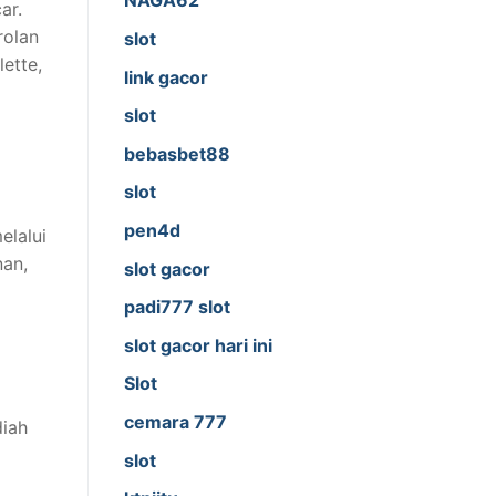
NAGA62
ar.
rolan
slot
ette,
link gacor
slot
bebasbet88
slot
pen4d
elalui
nan,
slot gacor
padi777 slot
slot gacor hari ini
Slot
cemara 777
diah
slot