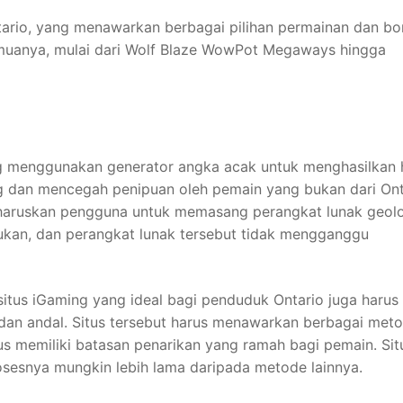
tario, yang menawarkan berbagai pilihan permainan dan bo
muanya, mulai dari Wolf Blaze WowPot Megaways hingga
ing menggunakan generator angka acak untuk menghasilkan h
g dan mencegah penipuan oleh pemain yang bukan dari Ont
gharuskan pengguna untuk memasang perangkat lunak geolo
kukan, dan perangkat lunak tersebut tidak mengganggu
itus iGaming yang ideal bagi penduduk Ontario juga harus
an andal. Situs tersebut harus menawarkan berbagai met
s memiliki batasan penarikan yang ramah bagi pemain. Sit
osesnya mungkin lebih lama daripada metode lainnya.