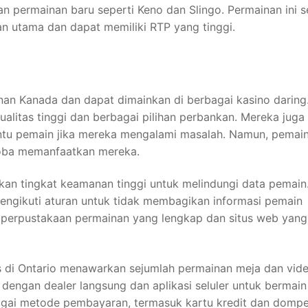
 permainan baru seperti Keno dan Slingo. Permainan ini s
nan utama dan dapat memiliki RTP yang tinggi.
inan Kanada dan dapat dimainkan di berbagai kasino daring
alitas tinggi dan berbagai pilihan perbankan. Mereka juga
tu pemain jika mereka mengalami masalah. Namun, pemai
coba memanfaatkan mereka.
kan tingkat keamanan tinggi untuk melindungi data pemain
engikuti aturan untuk tidak membagikan informasi pemain
i perpustakaan permainan yang lengkap dan situs web yang
tas di Ontario menawarkan sejumlah permainan meja dan vid
dengan dealer langsung dan aplikasi seluler untuk bermain
gai metode pembayaran, termasuk kartu kredit dan dompe