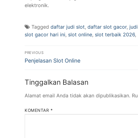
elektronik.
Tagged
daftar judi slot
,
daftar slot gacor
,
judi
slot gacor hari ini
,
slot online
,
slot terbaik 2026
,
Navigasi
PREVIOUS
Previous
pos
Penjelasan Slot Online
post:
Tinggalkan Balasan
Alamat email Anda tidak akan dipublikasikan.
Ru
KOMENTAR
*