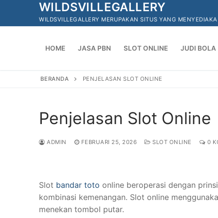
WILDSVILLEGALLERY
Lompat
ke
WILDSVILLEGALLERY MERUPAKAN SITUS YANG MENYEDIAKAN
konten
HOME
JASA PBN
SLOT ONLINE
JUDI BOLA
BERANDA
PENJELASAN SLOT ONLINE
Penjelasan Slot Online
ADMIN
FEBRUARI 25, 2026
SLOT ONLINE
0 K
Slot
bandar toto
online beroperasi dengan prin
kombinasi kemenangan. Slot online menggunakan
menekan tombol putar.