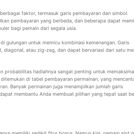
berbagai faktor, termasuk garis pembayaran dan simbol.
ilkan pembayaran yang berbeda, dan beberapa dapat mem
uler bagi pemain dari segala usia.
 di gulungan untuk memicu kombinasi kemenangan. Garis
, diagonal, atau zig-zag, dan dapat bervariasi dari satu me
 probabilitas hadiahnya sangat penting untuk memaksima
at ditemukan di tabel pembayaran permainan, yang mencan
ran. Banyak permainan juga menampilkan jumlah garis
ni dapat membantu Anda membuat pilihan yang tepat saat b
nya memiliki sedikit fitur bonus. Namun kini, pemain slot o