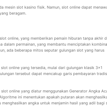
a mesin slot kasino fisik. Namun, slot online dapat menaw
yang beragam.
slot online, yang memberikan pemain hiburan tanpa akhir 
ama dalam permainan, yang membantu menciptakan kombina
, ada beberapa mitos seputar gulungan slot yang harus
slot online yang tersedia, mulai dari gulungan klasik 3×1
Gulungan tersebut dapat mencakup garis pembayaran tradis
n slot online yang diatur menggunakan Generator Angka Ac
 Algoritme ini menentukan apakah putaran akan menghasilk
 menghasilkan angka untuk menjamin hasil yang adil bagi 