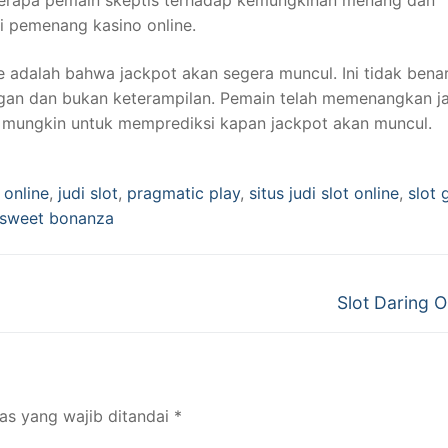
berapa pemain skeptis terhadap kemungkinan menang dan
 pemenang kasino online.
e adalah bahwa jackpot akan segera muncul. Ini tidak benar
gan dan bukan keterampilan. Pemain telah memenangkan j
k mungkin untuk memprediksi kapan jackpot akan muncul.
 online
,
judi slot
,
pragmatic play
,
situs judi slot online
,
slot 
sweet bonanza
Next
Slot Daring O
post:
as yang wajib ditandai
*