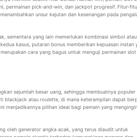
 permainan pick-and-win, dan jackpot progresif. Fitur-fitu
k menambahkan unsur kejutan dan kesenangan pada penga
ak, sementara yang lain memerlukan kombinasi simbol atau
m kedua kasus, putaran bonus memberikan kepuasan instan 
 merupakan cara yang bagus untuk menguji permainan slot
gkan sejumlah besar uang, sehingga membuatnya populer 
ti blackjack atau roulette, di mana keterampilan dapat ber
 ini menjadikannya pilihan ideal bagi pemain yang mengingi
ng oleh generator angka acak, yang terus diaudit untuk