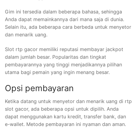
Gim ini tersedia dalam beberapa bahasa, sehingga
Anda dapat memainkannya dari mana saja di dunia.
Selain itu, ada beberapa cara berbeda untuk menyetor
dan menarik uang.
Slot rtp gacor memiliki reputasi membayar jackpot
dalam jumlah besar. Popularitas dan tingkat
pembayarannya yang tinggi menjadikannya pilihan
utama bagi pemain yang ingin menang besar.
Opsi pembayaran
Ketika datang untuk menyetor dan menarik uang di rtp
slot gacor, ada beberapa opsi untuk dipilih. Anda
dapat menggunakan kartu kredit, transfer bank, dan
e-wallet. Metode pembayaran ini nyaman dan aman.