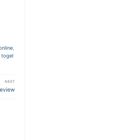
online
,
,
togel
NEXT
Review