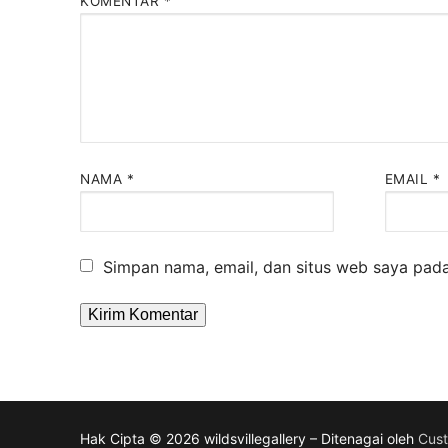
KOMENTAR
*
NAMA
*
EMAIL
*
Simpan nama, email, dan situs web saya pada
Hak Cipta © 2026 wildsvillegallery – Ditenagai oleh
Cust