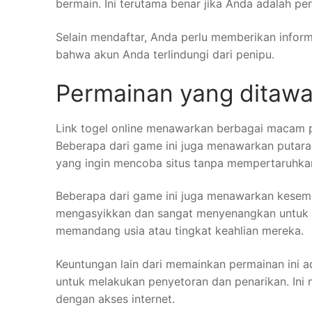
bermain. Ini terutama benar jika Anda adalah p
Selain mendaftar, Anda perlu memberikan inform
bahwa akun Anda terlindungi dari penipu.
Permainan yang ditaw
Link togel online menawarkan berbagai macam pe
Beberapa dari game ini juga menawarkan putaran
yang ingin mencoba situs tanpa mempertaruhka
Beberapa dari game ini juga menawarkan kesem
mengasyikkan dan sangat menyenangkan untuk di
memandang usia atau tingkat keahlian mereka.
Keuntungan lain dari memainkan permainan ini 
untuk melakukan penyetoran dan penarikan. Ini
dengan akses internet.