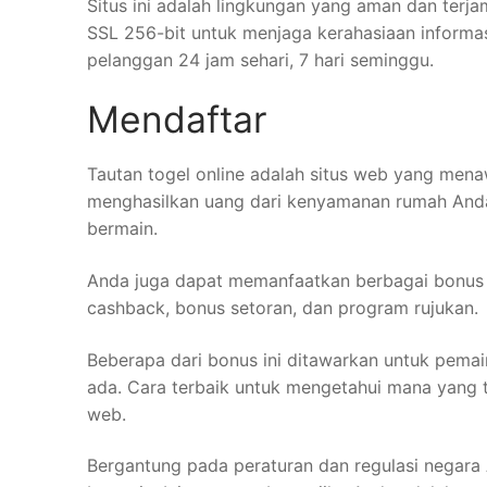
Situs ini adalah lingkungan yang aman dan terja
SSL 256-bit untuk menjaga kerahasiaan informa
pelanggan 24 jam sehari, 7 hari seminggu.
Mendaftar
Tautan togel online adalah situs web yang mena
menghasilkan uang dari kenyamanan rumah Anda
bermain.
Anda juga dapat memanfaatkan berbagai bonus 
cashback, bonus setoran, dan program rujukan.
Beberapa dari bonus ini ditawarkan untuk pemai
ada. Cara terbaik untuk mengetahui mana yang 
web.
Bergantung pada peraturan dan regulasi negara