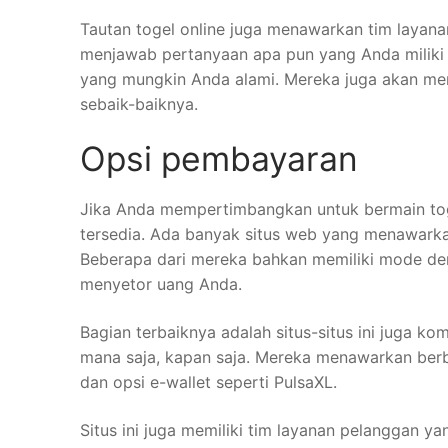
Tautan togel online juga menawarkan tim layana
menjawab pertanyaan apa pun yang Anda miliki
yang mungkin Anda alami. Mereka juga akan me
sebaik-baiknya.
Opsi pembayaran
Jika Anda mempertimbangkan untuk bermain togel
tersedia. Ada banyak situs web yang menawarka
Beberapa dari mereka bahkan memiliki mode 
menyetor uang Anda.
Bagian terbaiknya adalah situs-situs ini juga 
mana saja, kapan saja. Mereka menawarkan ber
dan opsi e-wallet seperti PulsaXL.
Situs ini juga memiliki tim layanan pelanggan