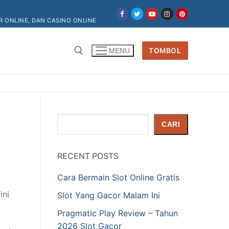
R ONLINE, DAN CASINO ONLINE
TOMBOL
MENU
Cari
CARI
RECENT POSTS
Cara Bermain Slot Online Gratis
ini
Slot Yang Gacor Malam Ini
Pragmatic Play Review – Tahun
2026 Slot Gacor