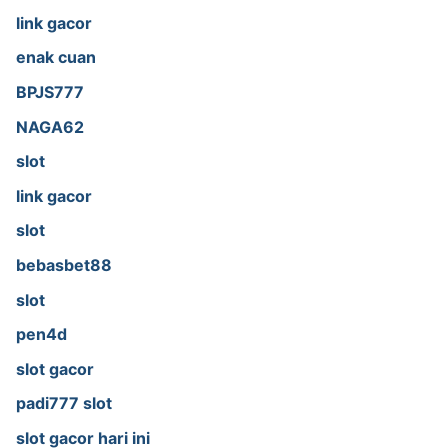
link gacor
enak cuan
BPJS777
NAGA62
slot
link gacor
slot
bebasbet88
slot
pen4d
slot gacor
padi777 slot
slot gacor hari ini