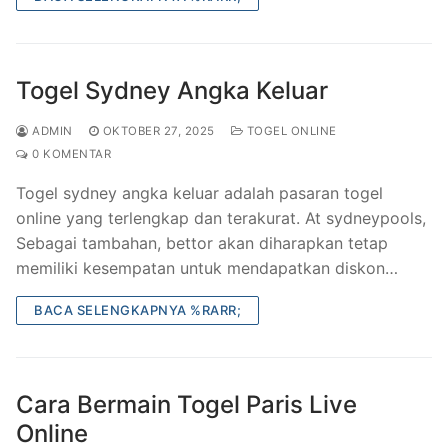
Togel Sydney Angka Keluar
ADMIN
OKTOBER 27, 2025
TOGEL ONLINE
0 KOMENTAR
Togel sydney angka keluar adalah pasaran togel
online yang terlengkap dan terakurat. At sydneypools,
Sebagai tambahan, bettor akan diharapkan tetap
memiliki kesempatan untuk mendapatkan diskon…
BACA SELENGKAPNYA %RARR;
Cara Bermain Togel Paris Live
Online