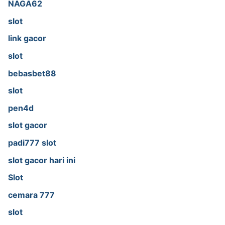
NAGA62
slot
link gacor
slot
bebasbet88
slot
pen4d
slot gacor
padi777 slot
slot gacor hari ini
Slot
cemara 777
slot