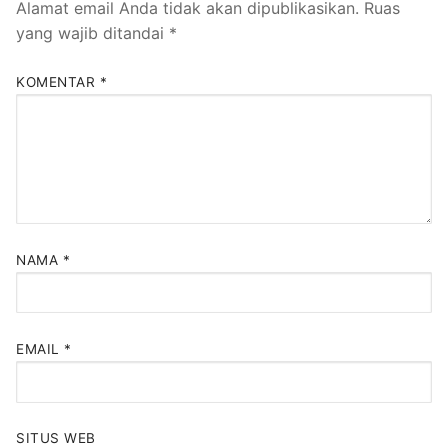
Alamat email Anda tidak akan dipublikasikan.
Ruas
yang wajib ditandai
*
KOMENTAR
*
NAMA
*
EMAIL
*
SITUS WEB