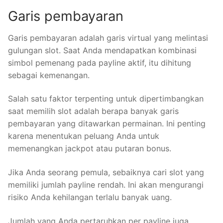
Garis pembayaran
Garis pembayaran adalah garis virtual yang melintasi
gulungan slot. Saat Anda mendapatkan kombinasi
simbol pemenang pada payline aktif, itu dihitung
sebagai kemenangan.
Salah satu faktor terpenting untuk dipertimbangkan
saat memilih slot adalah berapa banyak garis
pembayaran yang ditawarkan permainan. Ini penting
karena menentukan peluang Anda untuk
memenangkan jackpot atau putaran bonus.
Jika Anda seorang pemula, sebaiknya cari slot yang
memiliki jumlah payline rendah. Ini akan mengurangi
risiko Anda kehilangan terlalu banyak uang.
Jumlah yang Anda pertaruhkan per payline juga