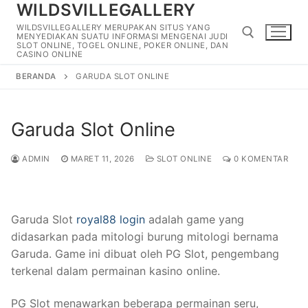
WILDSVILLEGALLERY
Lompat
ke
WILDSVILLEGALLERY MERUPAKAN SITUS YANG
MENYEDIAKAN SUATU INFORMASI MENGENAI JUDI
konten
SLOT ONLINE, TOGEL ONLINE, POKER ONLINE, DAN
CASINO ONLINE
BERANDA
GARUDA SLOT ONLINE
Cari:
Garuda Slot Online
ADMIN
MARET 11, 2026
SLOT ONLINE
0 KOMENTAR
Garuda Slot
royal88 login
adalah game yang
didasarkan pada mitologi burung mitologi bernama
Garuda. Game ini dibuat oleh PG Slot, pengembang
terkenal dalam permainan kasino online.
PG Slot menawarkan beberapa permainan seru,