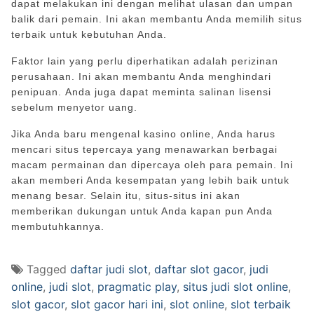
dapat melakukan ini dengan melihat ulasan dan umpan
balik dari pemain. Ini akan membantu Anda memilih situs
terbaik untuk kebutuhan Anda.
Faktor lain yang perlu diperhatikan adalah perizinan
perusahaan. Ini akan membantu Anda menghindari
penipuan. Anda juga dapat meminta salinan lisensi
sebelum menyetor uang.
Jika Anda baru mengenal kasino online, Anda harus
mencari situs tepercaya yang menawarkan berbagai
macam permainan dan dipercaya oleh para pemain. Ini
akan memberi Anda kesempatan yang lebih baik untuk
menang besar. Selain itu, situs-situs ini akan
memberikan dukungan untuk Anda kapan pun Anda
membutuhkannya.
Tagged
daftar judi slot
,
daftar slot gacor
,
judi
online
,
judi slot
,
pragmatic play
,
situs judi slot online
,
slot gacor
,
slot gacor hari ini
,
slot online
,
slot terbaik