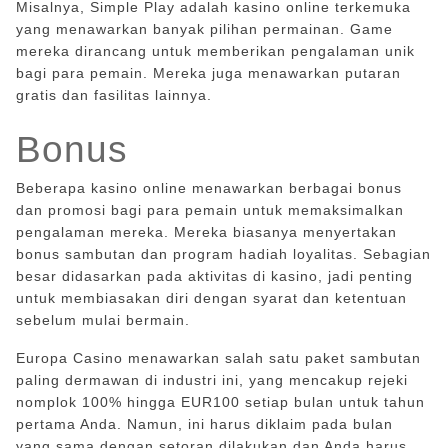
Misalnya, Simple Play adalah kasino online terkemuka
yang menawarkan banyak pilihan permainan. Game
mereka dirancang untuk memberikan pengalaman unik
bagi para pemain. Mereka juga menawarkan putaran
gratis dan fasilitas lainnya.
Bonus
Beberapa kasino online menawarkan berbagai bonus
dan promosi bagi para pemain untuk memaksimalkan
pengalaman mereka. Mereka biasanya menyertakan
bonus sambutan dan program hadiah loyalitas. Sebagian
besar didasarkan pada aktivitas di kasino, jadi penting
untuk membiasakan diri dengan syarat dan ketentuan
sebelum mulai bermain.
Europa Casino menawarkan salah satu paket sambutan
paling dermawan di industri ini, yang mencakup rejeki
nomplok 100% hingga EUR100 setiap bulan untuk tahun
pertama Anda. Namun, ini harus diklaim pada bulan
yang sama dengan setoran dilakukan dan Anda harus