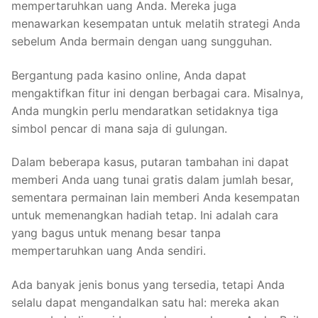
mempertaruhkan uang Anda. Mereka juga
menawarkan kesempatan untuk melatih strategi Anda
sebelum Anda bermain dengan uang sungguhan.
Bergantung pada kasino online, Anda dapat
mengaktifkan fitur ini dengan berbagai cara. Misalnya,
Anda mungkin perlu mendaratkan setidaknya tiga
simbol pencar di mana saja di gulungan.
Dalam beberapa kasus, putaran tambahan ini dapat
memberi Anda uang tunai gratis dalam jumlah besar,
sementara permainan lain memberi Anda kesempatan
untuk memenangkan hadiah tetap. Ini adalah cara
yang bagus untuk menang besar tanpa
mempertaruhkan uang Anda sendiri.
Ada banyak jenis bonus yang tersedia, tetapi Anda
selalu dapat mengandalkan satu hal: mereka akan