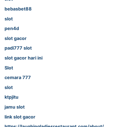
bebasbet88
slot
pen4d
slot gacor
padi777 slot
slot gacor hari ini
Slot
cemara 777
slot
ktpjitu
jamu slot
link slot gacor
https://laughingladiesrestaurant.com/about/