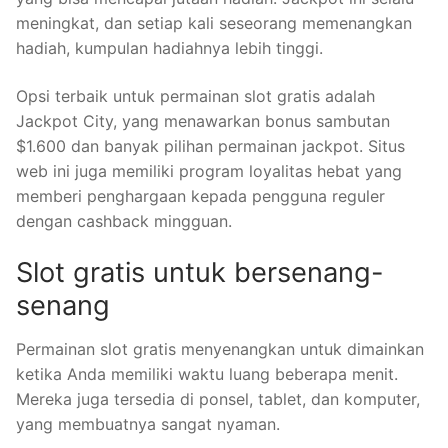
meningkat, dan setiap kali seseorang memenangkan
hadiah, kumpulan hadiahnya lebih tinggi.
Opsi terbaik untuk permainan slot gratis adalah
Jackpot City, yang menawarkan bonus sambutan
$1.600 dan banyak pilihan permainan jackpot. Situs
web ini juga memiliki program loyalitas hebat yang
memberi penghargaan kepada pengguna reguler
dengan cashback mingguan.
Slot gratis untuk bersenang-
senang
Permainan slot gratis menyenangkan untuk dimainkan
ketika Anda memiliki waktu luang beberapa menit.
Mereka juga tersedia di ponsel, tablet, dan komputer,
yang membuatnya sangat nyaman.