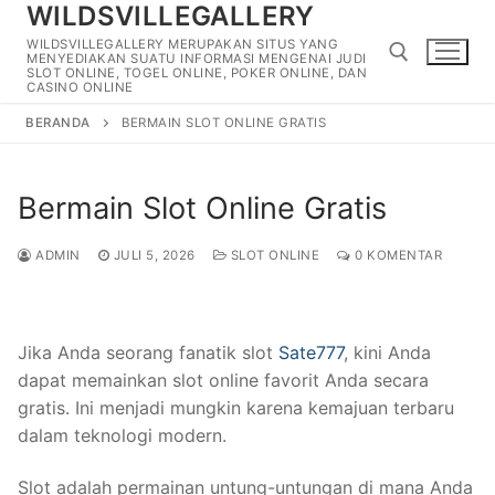
WILDSVILLEGALLERY
Lompat
ke
WILDSVILLEGALLERY MERUPAKAN SITUS YANG
MENYEDIAKAN SUATU INFORMASI MENGENAI JUDI
konten
SLOT ONLINE, TOGEL ONLINE, POKER ONLINE, DAN
CASINO ONLINE
BERANDA
BERMAIN SLOT ONLINE GRATIS
Cari:
Bermain Slot Online Gratis
ADMIN
JULI 5, 2026
SLOT ONLINE
0 KOMENTAR
Jika Anda seorang fanatik slot
Sate777
, kini Anda
dapat memainkan slot online favorit Anda secara
gratis. Ini menjadi mungkin karena kemajuan terbaru
dalam teknologi modern.
Slot adalah permainan untung-untungan di mana Anda