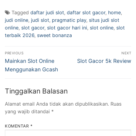
Tagged
daftar judi slot
,
daftar slot gacor
,
home
,
judi online
,
judi slot
,
pragmatic play
,
situs judi slot
online
,
slot gacor
,
slot gacor hari ini
,
slot online
,
slot
terbaik 2026
,
sweet bonanza
Navigasi
PREVIOUS
NEXT
pos
Previous
Next
Mainkan Slot Online
Slot Gacor 5k Review
post:
post:
Menggunakan Gcash
Tinggalkan Balasan
Alamat email Anda tidak akan dipublikasikan.
Ruas
yang wajib ditandai
*
KOMENTAR
*