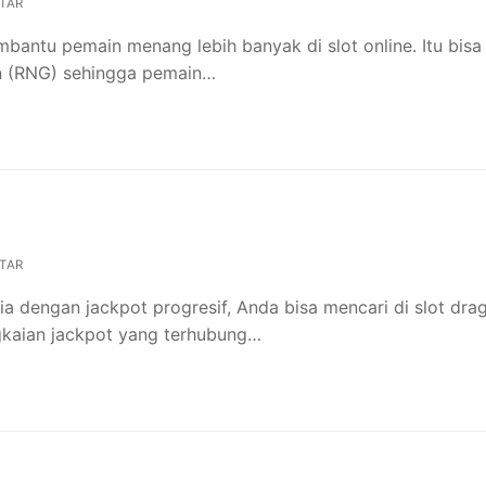
TAR
mbantu pemain menang lebih banyak di slot online. Itu bisa
n (RNG) sehingga pemain…
TAR
a dengan jackpot progresif, Anda bisa mencari di slot dra
gkaian jackpot yang terhubung…