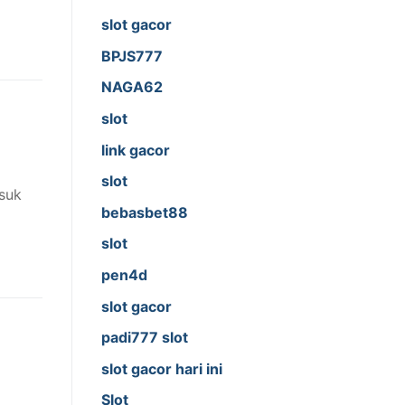
slot gacor
BPJS777
NAGA62
slot
link gacor
slot
asuk
bebasbet88
slot
pen4d
slot gacor
padi777 slot
slot gacor hari ini
Slot