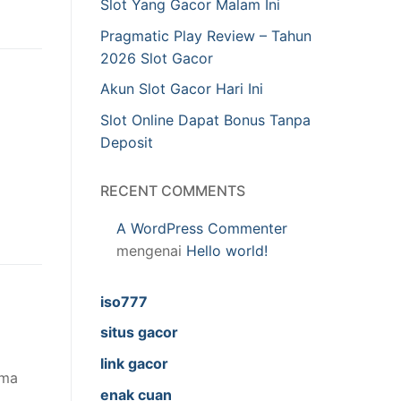
Slot Yang Gacor Malam Ini
Pragmatic Play Review – Tahun
2026 Slot Gacor
Akun Slot Gacor Hari Ini
Slot Online Dapat Bonus Tanpa
Deposit
RECENT COMMENTS
A WordPress Commenter
mengenai
Hello world!
iso777
situs gacor
link gacor
ima
enak cuan