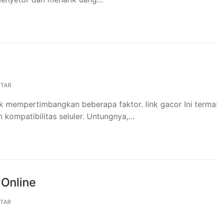
TAR
tuk mempertimbangkan beberapa faktor. link gacor Ini term
 kompatibilitas seluler. Untungnya,…
 Online
TAR