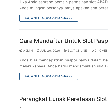
Jika Anda seorang pemain permainan slot ABADI
Anda mungkin bertanya-tanya apakah ada per
BACA SELENGKAPNYA %RARR;
Cara Mendaftar Untuk Slot Pasp
ADMIN
JULI 26, 2026
SLOT ONLINE
0 KOMEN
Anda bisa mendapatkan paspor hanya dalam be
melakukannya, Anda harus mengamankan slot L
BACA SELENGKAPNYA %RARR;
Perangkat Lunak Peretasan Slot