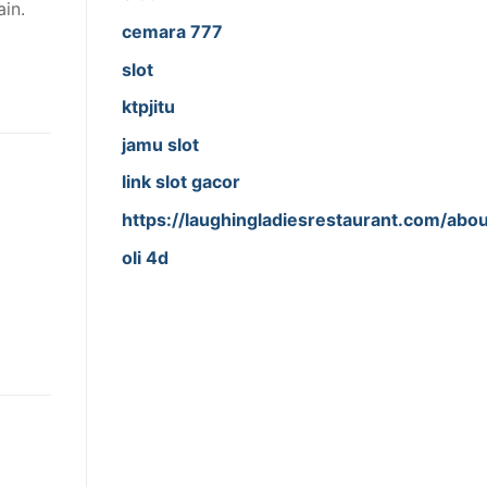
in.
cemara 777
slot
ktpjitu
jamu slot
link slot gacor
https://laughingladiesrestaurant.com/abou
oli 4d