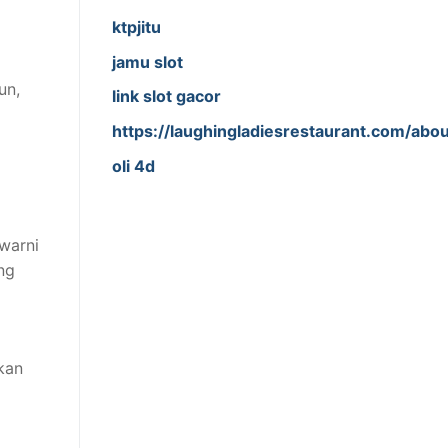
ktpjitu
jamu slot
un,
link slot gacor
https://laughingladiesrestaurant.com/abou
oli 4d
warni
ng
kan