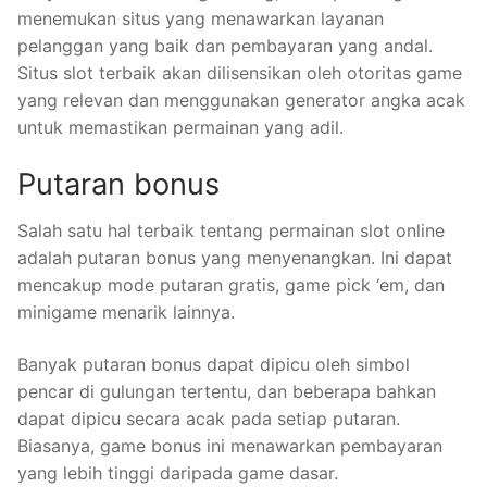
menemukan situs yang menawarkan layanan
pelanggan yang baik dan pembayaran yang andal.
Situs slot terbaik akan dilisensikan oleh otoritas game
yang relevan dan menggunakan generator angka acak
untuk memastikan permainan yang adil.
Putaran bonus
Salah satu hal terbaik tentang permainan slot online
adalah putaran bonus yang menyenangkan. Ini dapat
mencakup mode putaran gratis, game pick ‘em, dan
minigame menarik lainnya.
Banyak putaran bonus dapat dipicu oleh simbol
pencar di gulungan tertentu, dan beberapa bahkan
dapat dipicu secara acak pada setiap putaran.
Biasanya, game bonus ini menawarkan pembayaran
yang lebih tinggi daripada game dasar.