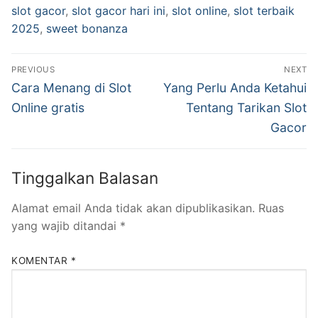
slot gacor
,
slot gacor hari ini
,
slot online
,
slot terbaik
2025
,
sweet bonanza
Navigasi
PREVIOUS
NEXT
pos
Previous
Next
Cara Menang di Slot
Yang Perlu Anda Ketahui
post:
post:
Online gratis
Tentang Tarikan Slot
Gacor
Tinggalkan Balasan
Alamat email Anda tidak akan dipublikasikan.
Ruas
yang wajib ditandai
*
KOMENTAR
*