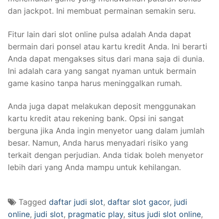
dan jackpot. Ini membuat permainan semakin seru.
Fitur lain dari slot online pulsa adalah Anda dapat
bermain dari ponsel atau kartu kredit Anda. Ini berarti
Anda dapat mengakses situs dari mana saja di dunia.
Ini adalah cara yang sangat nyaman untuk bermain
game kasino tanpa harus meninggalkan rumah.
Anda juga dapat melakukan deposit menggunakan
kartu kredit atau rekening bank. Opsi ini sangat
berguna jika Anda ingin menyetor uang dalam jumlah
besar. Namun, Anda harus menyadari risiko yang
terkait dengan perjudian. Anda tidak boleh menyetor
lebih dari yang Anda mampu untuk kehilangan.
Tagged
daftar judi slot
,
daftar slot gacor
,
judi
online
,
judi slot
,
pragmatic play
,
situs judi slot online
,