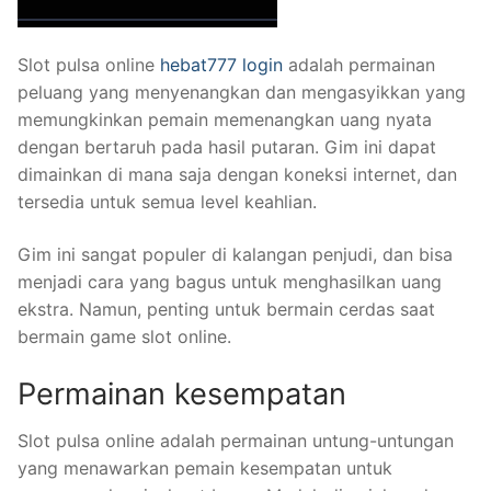
Slot pulsa online
hebat777 login
adalah permainan
peluang yang menyenangkan dan mengasyikkan yang
memungkinkan pemain memenangkan uang nyata
dengan bertaruh pada hasil putaran. Gim ini dapat
dimainkan di mana saja dengan koneksi internet, dan
tersedia untuk semua level keahlian.
Gim ini sangat populer di kalangan penjudi, dan bisa
menjadi cara yang bagus untuk menghasilkan uang
ekstra. Namun, penting untuk bermain cerdas saat
bermain game slot online.
Permainan kesempatan
Slot pulsa online adalah permainan untung-untungan
yang menawarkan pemain kesempatan untuk