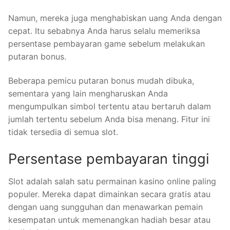
Namun, mereka juga menghabiskan uang Anda dengan
cepat. Itu sebabnya Anda harus selalu memeriksa
persentase pembayaran game sebelum melakukan
putaran bonus.
Beberapa pemicu putaran bonus mudah dibuka,
sementara yang lain mengharuskan Anda
mengumpulkan simbol tertentu atau bertaruh dalam
jumlah tertentu sebelum Anda bisa menang. Fitur ini
tidak tersedia di semua slot.
Persentase pembayaran tinggi
Slot adalah salah satu permainan kasino online paling
populer. Mereka dapat dimainkan secara gratis atau
dengan uang sungguhan dan menawarkan pemain
kesempatan untuk memenangkan hadiah besar atau