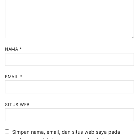
NAMA
*
EMAIL
*
SITUS WEB
Simpan nama, email, dan situs web saya pada