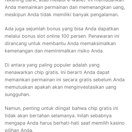
Anda memainkan permainan dan memenangkan uang,
meskipun Anda tidak memiliki banyak pengalaman.
Ada juga sejumlah bonus yang bisa Anda dapatkan
melalui bonus slot online 100 persen. Penawaran ini
dirancang untuk membantu Anda memaksimalkan
kemenangan dan meminimalkan risiko Anda.
Di antara yang paling populer adalah yang
menawarkan chip gratis. Ini berarti Anda dapat
memainkan permainan ini secara gratis sebelum Anda
memutuskan apakah akan menginvestasikan uang
sungguhan.
Namun, penting untuk diingat bahwa chip gratis ini
tidak akan bertahan selamanya. Inilah sebabnya
mengapa Anda harus berhati-hati saat memilih kasino
pilihan Anda.