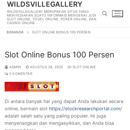
WILDSVILLEGALLERY
Lompat
ke
WILDSVILLEGALLERY MERUPAKAN SITUS YANG
MENYEDIAKAN SUATU INFORMASI MENGENAI JUDI
konten
SLOT ONLINE, TOGEL ONLINE, POKER ONLINE, DAN
CASINO ONLINE
BERANDA
SLOT ONLINE BONUS 100 PERSEN
Cari:
Slot Online Bonus 100 Persen
ADMIN
AGUSTUS 28, 2025
SLOT ONLINE
0 KOMENTAR
Di antara banyak hal yang dapat Anda lakukan secara
online, bermain slot
https://stockresearchportal.com/
adalah salah satu yang paling populer. Ini juga
menyenangkan dan mengasyikkan, dan Anda bisa