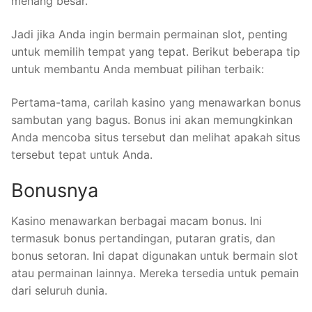
menang besar.
Jadi jika Anda ingin bermain permainan slot, penting
untuk memilih tempat yang tepat. Berikut beberapa tip
untuk membantu Anda membuat pilihan terbaik:
Pertama-tama, carilah kasino yang menawarkan bonus
sambutan yang bagus. Bonus ini akan memungkinkan
Anda mencoba situs tersebut dan melihat apakah situs
tersebut tepat untuk Anda.
Bonusnya
Kasino menawarkan berbagai macam bonus. Ini
termasuk bonus pertandingan, putaran gratis, dan
bonus setoran. Ini dapat digunakan untuk bermain slot
atau permainan lainnya. Mereka tersedia untuk pemain
dari seluruh dunia.