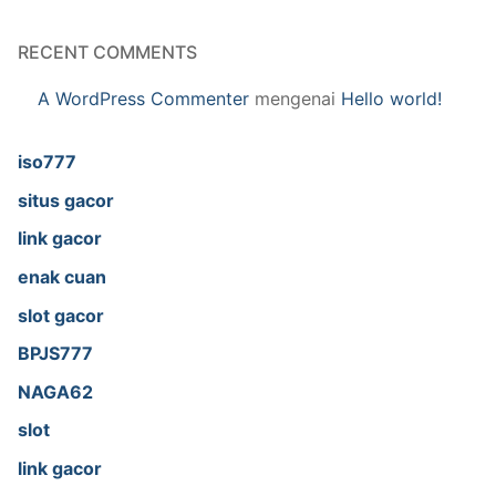
RECENT COMMENTS
A WordPress Commenter
mengenai
Hello world!
iso777
situs gacor
link gacor
enak cuan
slot gacor
BPJS777
NAGA62
slot
link gacor