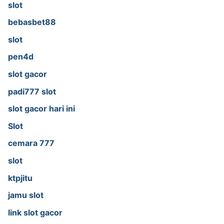
slot
bebasbet88
slot
pen4d
slot gacor
padi777 slot
slot gacor hari ini
Slot
cemara 777
slot
ktpjitu
jamu slot
link slot gacor