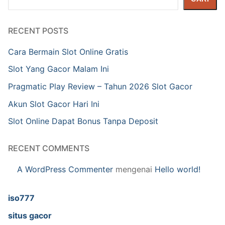
RECENT POSTS
Cara Bermain Slot Online Gratis
Slot Yang Gacor Malam Ini
Pragmatic Play Review – Tahun 2026 Slot Gacor
Akun Slot Gacor Hari Ini
Slot Online Dapat Bonus Tanpa Deposit
RECENT COMMENTS
A WordPress Commenter
mengenai
Hello world!
iso777
situs gacor