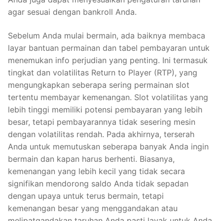
agar sesuai dengan bankroll Anda.
Sebelum Anda mulai bermain, ada baiknya membaca
layar bantuan permainan dan tabel pembayaran untuk
menemukan info perjudian yang penting. Ini termasuk
tingkat dan volatilitas Return to Player (RTP), yang
mengungkapkan seberapa sering permainan slot
tertentu membayar kemenangan. Slot volatilitas yang
lebih tinggi memiliki potensi pembayaran yang lebih
besar, tetapi pembayarannya tidak sesering mesin
dengan volatilitas rendah. Pada akhirnya, terserah
Anda untuk memutuskan seberapa banyak Anda ingin
bermain dan kapan harus berhenti. Biasanya,
kemenangan yang lebih kecil yang tidak secara
signifikan mendorong saldo Anda tidak sepadan
dengan upaya untuk terus bermain, tetapi
kemenangan besar yang menggandakan atau
melipatgandakan taruhan Anda pasti layak untuk Anda