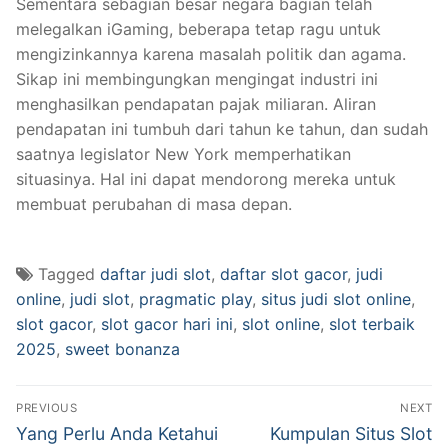
Sementara sebagian besar negara bagian telah
melegalkan iGaming, beberapa tetap ragu untuk
mengizinkannya karena masalah politik dan agama.
Sikap ini membingungkan mengingat industri ini
menghasilkan pendapatan pajak miliaran. Aliran
pendapatan ini tumbuh dari tahun ke tahun, dan sudah
saatnya legislator New York memperhatikan
situasinya. Hal ini dapat mendorong mereka untuk
membuat perubahan di masa depan.
Tagged
daftar judi slot
,
daftar slot gacor
,
judi
online
,
judi slot
,
pragmatic play
,
situs judi slot online
,
slot gacor
,
slot gacor hari ini
,
slot online
,
slot terbaik
2025
,
sweet bonanza
Navigasi
PREVIOUS
NEXT
pos
Previous
Next
Yang Perlu Anda Ketahui
Kumpulan Situs Slot