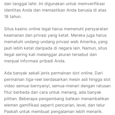
dan tanggal lahir. Ini digunakan untuk memverifikasi
identitas Anda dan memastikan Anda berusia di atas
18 tahun.
Situs kasino online legal harus memenuhi persyaratan
keamanan dan privasi yang ketat. Mereka juga harus
mematuhi undang-undang privasi web Amerika, yang
jauh lebih ketat daripada di negara lain. Namun, situs
ilegal sering kali melanggar aturan tersebut dan
menjual informasi pribadi Anda.
Ada banyak sekali jenis permainan slot online. Dari
permainan tiga-reel berdasarkan mesin asli hingga slot
video semua-bernyanyi, semua-menari dengan ratusan
fitur berbeda dan cara untuk menang, ada banyak
pilihan. Beberapa pengembang bahkan menambahkan
elemen gamifikasi seperti pencarian, level, dan telur
Paskah untuk membuat pengalaman lebih menarik.