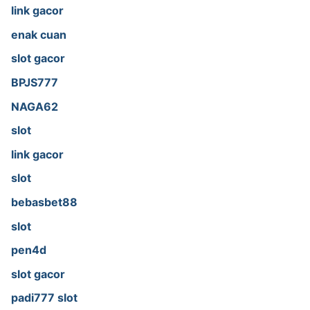
link gacor
enak cuan
slot gacor
BPJS777
NAGA62
slot
link gacor
slot
bebasbet88
slot
pen4d
slot gacor
padi777 slot