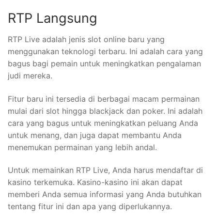
RTP Langsung
RTP Live adalah jenis slot online baru yang
menggunakan teknologi terbaru. Ini adalah cara yang
bagus bagi pemain untuk meningkatkan pengalaman
judi mereka.
Fitur baru ini tersedia di berbagai macam permainan
mulai dari slot hingga blackjack dan poker. Ini adalah
cara yang bagus untuk meningkatkan peluang Anda
untuk menang, dan juga dapat membantu Anda
menemukan permainan yang lebih andal.
Untuk memainkan RTP Live, Anda harus mendaftar di
kasino terkemuka. Kasino-kasino ini akan dapat
memberi Anda semua informasi yang Anda butuhkan
tentang fitur ini dan apa yang diperlukannya.