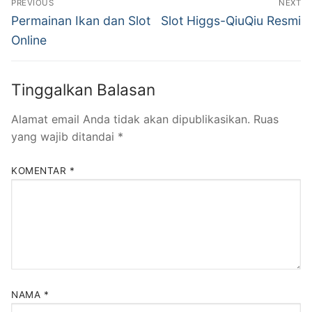
PREVIOUS
NEXT
pos
Previous
Next
Permainan Ikan dan Slot
Slot Higgs-QiuQiu Resmi
post:
post:
Online
Tinggalkan Balasan
Alamat email Anda tidak akan dipublikasikan.
Ruas
yang wajib ditandai
*
KOMENTAR
*
NAMA
*