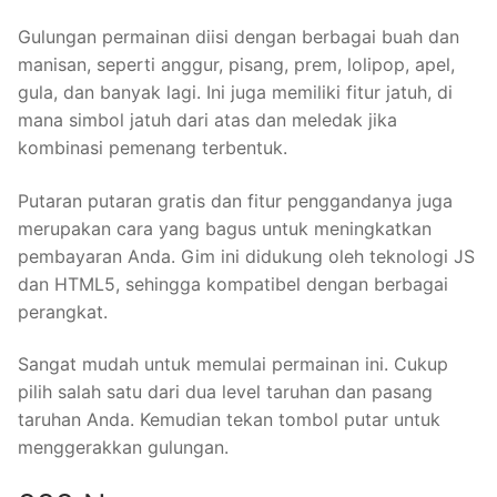
Gulungan permainan diisi dengan berbagai buah dan
manisan, seperti anggur, pisang, prem, lolipop, apel,
gula, dan banyak lagi. Ini juga memiliki fitur jatuh, di
mana simbol jatuh dari atas dan meledak jika
kombinasi pemenang terbentuk.
Putaran putaran gratis dan fitur penggandanya juga
merupakan cara yang bagus untuk meningkatkan
pembayaran Anda. Gim ini didukung oleh teknologi JS
dan HTML5, sehingga kompatibel dengan berbagai
perangkat.
Sangat mudah untuk memulai permainan ini. Cukup
pilih salah satu dari dua level taruhan dan pasang
taruhan Anda. Kemudian tekan tombol putar untuk
menggerakkan gulungan.