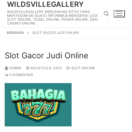
WILDSVILLEGALLERY
Lompat
ke
WILDSVILLEGALLERY MERUPAKAN SITUS YANG
MENYEDIAKAN SUATU INFORMASI MENGENAI JUDI
konten
SLOT ONLINE, TOGEL ONLINE, POKER ONLINE, DAN
CASINO ONLINE
BERANDA
SLOT GACOR JUDI ONLINE
Cari:
Slot Gacor Judi Online
ADMIN
AGUSTUS 9, 2025
SLOT ONLINE
0 KOMENTAR