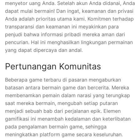
menyetor uang Anda. Setelah akun Anda didanai, Anda
dapat mulai bermain! Dan ingat, keamanan dan privasi
Anda adalah prioritas utama kami. Komitmen terhadap
transparansi dan keamanan ini meyakinkan para
penjudi bahwa informasi pribadi mereka aman dari
pencurian. Hal ini menghasilkan lingkungan permainan
yang dapat dipercaya dan andal.
Pertunangan Komunitas
Beberapa game terbaru di pasaran mengaburkan
batasan antara bermain game dan bercerita. Mereka
membenamkan pemain dalam narasi yang terungkap
saat mereka bermain, mengubah setiap putaran
menjadi sebuah bab dari perjalanan epik. Elemen
gamifikasi ini menambah kedalaman dan keterlibatan
pada pengalaman bermain game, sehingga
meningkatkan platform game secara keseluruhan.