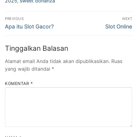
2025
,
sweet bonanza
Navigasi
PREVIOUS
NEXT
pos
Previous
Next
Apa itu Slot Gacor?
Slot Online
post:
post:
Tinggalkan Balasan
Alamat email Anda tidak akan dipublikasikan.
Ruas
yang wajib ditandai
*
KOMENTAR
*