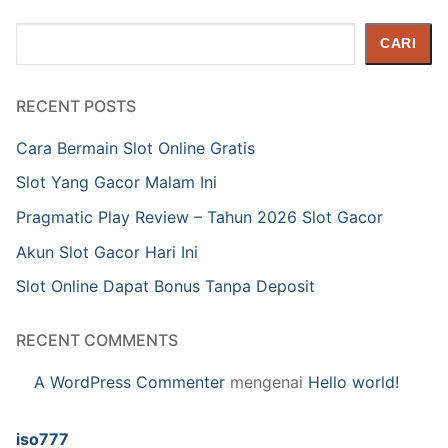
Cari
CARI
RECENT POSTS
Cara Bermain Slot Online Gratis
Slot Yang Gacor Malam Ini
Pragmatic Play Review – Tahun 2026 Slot Gacor
Akun Slot Gacor Hari Ini
Slot Online Dapat Bonus Tanpa Deposit
RECENT COMMENTS
A WordPress Commenter
mengenai
Hello world!
iso777