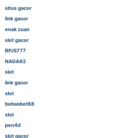
situs gacor
link gacor
enak cuan
slot gacor
BPJS777
NAGA62
slot
link gacor
slot
bebasbet88
slot
pen4d
slot gacor