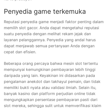
Penyedia game terkemuka
Reputasi penyedia game menjadi faktor penting dalam
memilih slot gacor. Anda dapat mengetahui reputasi
suatu penyedia dengan melihat rekam jejak dan
layanan pelanggannya. Penyedia yang andal harus
dapat menjawab semua pertanyaan Anda dengan
cepat dan efisien.
Beberapa orang percaya bahwa mesin slot tertentu
mempunyai kemungkinan pembayaran lebih tinggi
daripada yang lain. Keyakinan ini didasarkan pada
pengalaman anekdot dan takhayul pemain, dan tidak
memiliki bukti nyata atau validasi ilmiah. Selain itu,
banyak kasino dan platform perjudian online tidak
mengungkapkan persentase pembayaran pasti dari
slot mereka, sehingga sulit untuk memverifikasi klaim