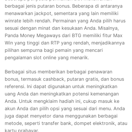
berbagai jenis putaran bonus. Beberapa di antaranya
menawarkan jackpot, sementara yang lain memiliki
winrate lebih rendah. Permainan yang Anda pilih harus
sesuai dengan minat dan kesukaan Anda. Misalnya,
Panda Money Megaways dari BTG memiliki fitur Max
Win yang tinggi dan RTP yang rendah, menjadikannya
pilihan sempurna bagi pemain yang mencari
pengalaman slot online yang menarik.
Berbagai situs memberikan berbagai penawaran
bonus, termasuk cashback, putaran gratis, dan bonus
referensi. Ini dapat digunakan untuk meningkatkan
uang Anda dan meningkatkan potensi kemenangan
Anda. Untuk mengklaim hadiah ini, cukup masuk ke
akun Anda dan pilih opsi yang sesuai dari menu. Anda
juga dapat menyetor dana menggunakan berbagai
metode, seperti transfer bank, dompet elektronik, atau
kartu prabayar.