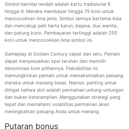
Simbol bernilai rendah adalah kartu tradisional K
hingga 9. Mereka membayar hingga 75 koin untuk
mencocokkan lima jenis. Simbol lainnya bertema Asia
dan mencakup peti harta karun, bejana, dua wanita,
dan patung kuno. Pembayaran tertinggi adalah 250
koin untuk mencocokkan lima simbol ini.
Gameplay di Golden Century cepat dan seru. Pemain
dapat menyesuaikan opsi taruhan dan memilih
denominasi koin pilihannya. Fleksibilitas ini
memungkinkan pemain untuk memaksimalkan peluang
mereka untuk menang besar. Namun, penting untuk
diingat bahwa slot adalah permainan untung-untungan
dan bukan keterampilan. Menggunakan strategi yang
tepat dan memahami volatilitas permainan akan
meningkatkan peluang Anda untuk menang.
Putaran bonus