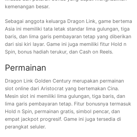
kemenangan besar.
Sebagai anggota keluarga Dragon Link, game bertema
Asia ini memiliki tata letak standar lima gulungan, tiga
baris, dan lima garis pembayaran tetap yang diberikan
dari sisi kiri layar. Game ini juga memiliki fitur Hold n
Spin, bonus hadiah terukur, dan Cash on Reels.
Permainan
Dragon Link Golden Century merupakan permainan
slot online dari Aristocrat yang bertemakan Cina.
Mesin slot ini memiliki lima gulungan, tiga baris, dan
lima garis pembayaran tetap. Fitur bonusnya termasuk
Hold n Spin, permainan gratis, simbol pencar, dan
empat jackpot progresif. Game ini juga tersedia di
perangkat seluler.