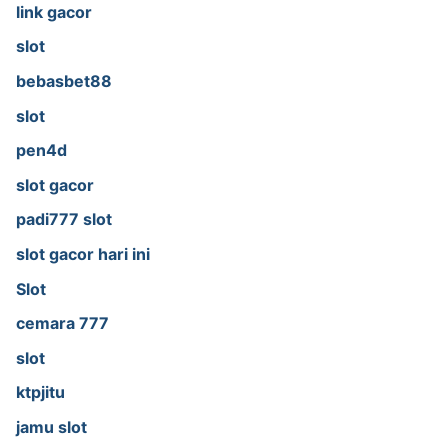
link gacor
slot
bebasbet88
slot
pen4d
slot gacor
padi777 slot
slot gacor hari ini
Slot
cemara 777
slot
ktpjitu
jamu slot