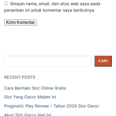
Simpan nama, email, dan situs web saya pada
peramban ini untuk komentar saya berikutnya.
Cari
CARI
RECENT POSTS
Cara Bermain Slot Online Gratis
Slot Yang Gacor Malam Ini
Pragmatic Play Review – Tahun 2026 Slot Gacor
Akun Slot Gacor Hari Ini