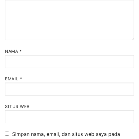
NAMA
*
EMAIL
*
SITUS WEB
Simpan nama, email, dan situs web saya pada