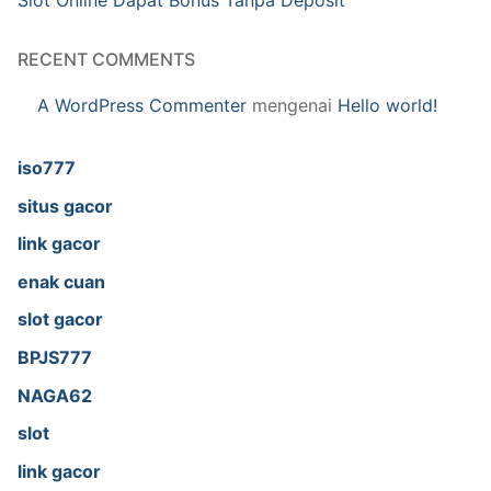
RECENT COMMENTS
A WordPress Commenter
mengenai
Hello world!
iso777
situs gacor
link gacor
enak cuan
slot gacor
BPJS777
NAGA62
slot
link gacor