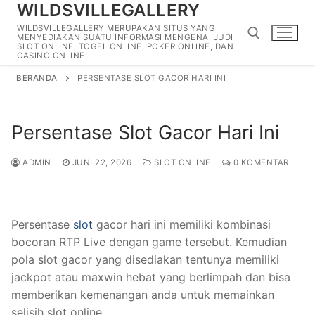
WILDSVILLEGALLERY
Lompat
ke
WILDSVILLEGALLERY MERUPAKAN SITUS YANG
MENYEDIAKAN SUATU INFORMASI MENGENAI JUDI
konten
SLOT ONLINE, TOGEL ONLINE, POKER ONLINE, DAN
CASINO ONLINE
BERANDA
PERSENTASE SLOT GACOR HARI INI
Cari:
Persentase Slot Gacor Hari Ini
ADMIN
JUNI 22, 2026
SLOT ONLINE
0 KOMENTAR
Persentase
slot
gacor hari ini memiliki kombinasi
bocoran RTP Live dengan game tersebut. Kemudian
pola slot gacor yang disediakan tentunya memiliki
jackpot atau maxwin hebat yang berlimpah dan bisa
memberikan kemenangan anda untuk memainkan
selisih slot online.