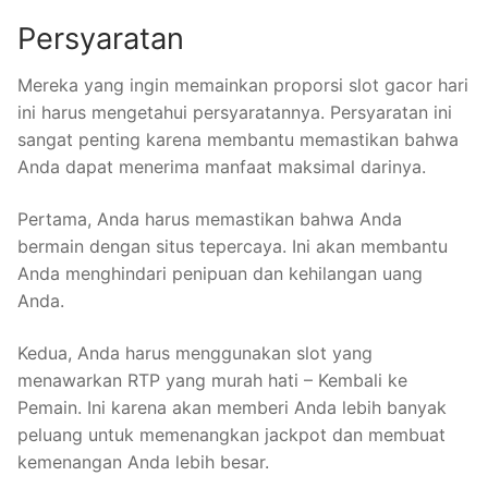
Persyaratan
Mereka yang ingin memainkan proporsi slot gacor hari
ini harus mengetahui persyaratannya. Persyaratan ini
sangat penting karena membantu memastikan bahwa
Anda dapat menerima manfaat maksimal darinya.
Pertama, Anda harus memastikan bahwa Anda
bermain dengan situs tepercaya. Ini akan membantu
Anda menghindari penipuan dan kehilangan uang
Anda.
Kedua, Anda harus menggunakan slot yang
menawarkan RTP yang murah hati – Kembali ke
Pemain. Ini karena akan memberi Anda lebih banyak
peluang untuk memenangkan jackpot dan membuat
kemenangan Anda lebih besar.