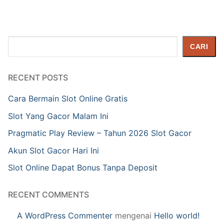
Cari
CARI
RECENT POSTS
Cara Bermain Slot Online Gratis
Slot Yang Gacor Malam Ini
Pragmatic Play Review – Tahun 2026 Slot Gacor
Akun Slot Gacor Hari Ini
Slot Online Dapat Bonus Tanpa Deposit
RECENT COMMENTS
A WordPress Commenter
mengenai
Hello world!