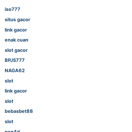
iso777
situs gacor
link gacor
enak cuan
slot gacor
BPJS777
NAGA62
slot
link gacor
slot
bebasbet88
slot
pen4d