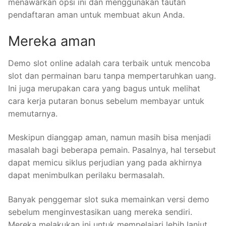
menawarkan opsi ini dan menggunakan tautan
pendaftaran aman untuk membuat akun Anda.
Mereka aman
Demo slot online adalah cara terbaik untuk mencoba
slot dan permainan baru tanpa mempertaruhkan uang.
Ini juga merupakan cara yang bagus untuk melihat
cara kerja putaran bonus sebelum membayar untuk
memutarnya.
Meskipun dianggap aman, namun masih bisa menjadi
masalah bagi beberapa pemain. Pasalnya, hal tersebut
dapat memicu siklus perjudian yang pada akhirnya
dapat menimbulkan perilaku bermasalah.
Banyak penggemar slot suka memainkan versi demo
sebelum menginvestasikan uang mereka sendiri.
Mereka melakukan ini untuk mempelajari lebih lanjut