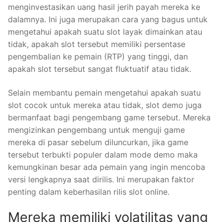
menginvestasikan uang hasil jerih payah mereka ke
dalamnya. Ini juga merupakan cara yang bagus untuk
mengetahui apakah suatu slot layak dimainkan atau
tidak, apakah slot tersebut memiliki persentase
pengembalian ke pemain (RTP) yang tinggi, dan
apakah slot tersebut sangat fluktuatif atau tidak.
Selain membantu pemain mengetahui apakah suatu
slot cocok untuk mereka atau tidak, slot demo juga
bermanfaat bagi pengembang game tersebut. Mereka
mengizinkan pengembang untuk menguji game
mereka di pasar sebelum diluncurkan, jika game
tersebut terbukti populer dalam mode demo maka
kemungkinan besar ada pemain yang ingin mencoba
versi lengkapnya saat dirilis. Ini merupakan faktor
penting dalam keberhasilan rilis slot online.
Mereka memiliki volatilitas yang