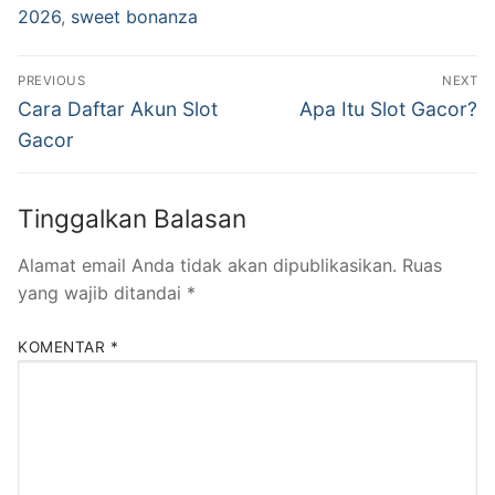
2026
,
sweet bonanza
Navigasi
PREVIOUS
NEXT
pos
Previous
Next
Cara Daftar Akun Slot
Apa Itu Slot Gacor?
post:
post:
Gacor
Tinggalkan Balasan
Alamat email Anda tidak akan dipublikasikan.
Ruas
yang wajib ditandai
*
KOMENTAR
*