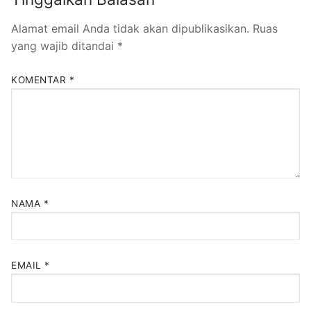
Alamat email Anda tidak akan dipublikasikan.
Ruas
yang wajib ditandai
*
KOMENTAR
*
NAMA
*
EMAIL
*