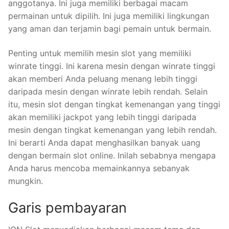
anggotanya. Ini juga memiliki berbagai macam
permainan untuk dipilih. Ini juga memiliki lingkungan
yang aman dan terjamin bagi pemain untuk bermain.
Penting untuk memilih mesin slot yang memiliki
winrate tinggi. Ini karena mesin dengan winrate tinggi
akan memberi Anda peluang menang lebih tinggi
daripada mesin dengan winrate lebih rendah. Selain
itu, mesin slot dengan tingkat kemenangan yang tinggi
akan memiliki jackpot yang lebih tinggi daripada
mesin dengan tingkat kemenangan yang lebih rendah.
Ini berarti Anda dapat menghasilkan banyak uang
dengan bermain slot online. Inilah sebabnya mengapa
Anda harus mencoba memainkannya sebanyak
mungkin.
Garis pembayaran