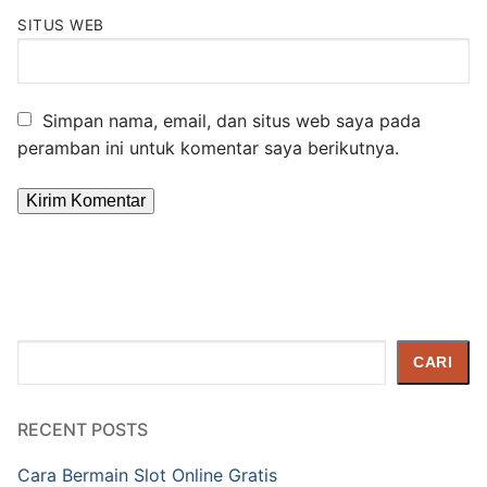
SITUS WEB
Simpan nama, email, dan situs web saya pada
peramban ini untuk komentar saya berikutnya.
Cari
CARI
RECENT POSTS
Cara Bermain Slot Online Gratis