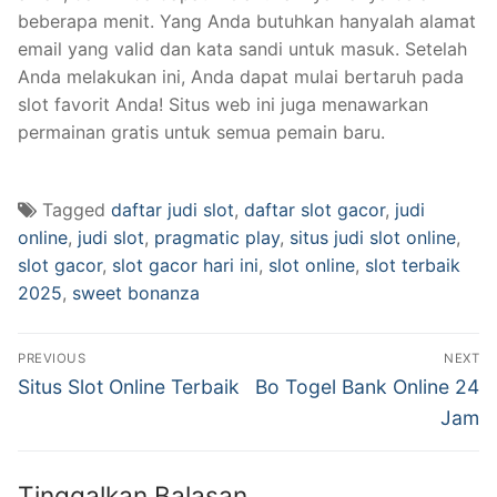
beberapa menit. Yang Anda butuhkan hanyalah alamat
email yang valid dan kata sandi untuk masuk. Setelah
Anda melakukan ini, Anda dapat mulai bertaruh pada
slot favorit Anda! Situs web ini juga menawarkan
permainan gratis untuk semua pemain baru.
Tagged
daftar judi slot
,
daftar slot gacor
,
judi
online
,
judi slot
,
pragmatic play
,
situs judi slot online
,
slot gacor
,
slot gacor hari ini
,
slot online
,
slot terbaik
2025
,
sweet bonanza
Navigasi
PREVIOUS
NEXT
pos
Previous
Next
Situs Slot Online Terbaik
Bo Togel Bank Online 24
post:
post:
Jam
Tinggalkan Balasan