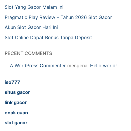
Slot Yang Gacor Malam Ini
Pragmatic Play Review – Tahun 2026 Slot Gacor
Akun Slot Gacor Hari Ini
Slot Online Dapat Bonus Tanpa Deposit
RECENT COMMENTS
A WordPress Commenter
mengenai
Hello world!
iso777
situs gacor
link gacor
enak cuan
slot gacor