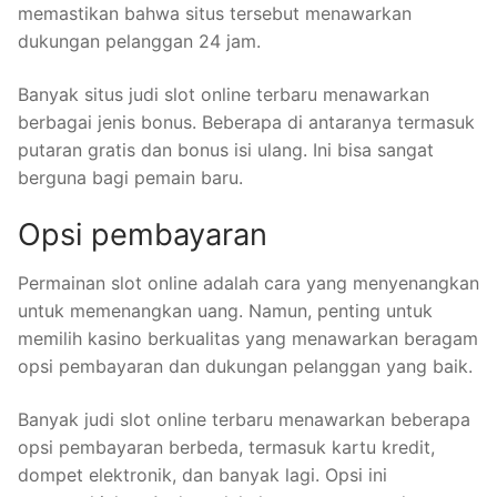
memastikan bahwa situs tersebut menawarkan
dukungan pelanggan 24 jam.
Banyak situs judi slot online terbaru menawarkan
berbagai jenis bonus. Beberapa di antaranya termasuk
putaran gratis dan bonus isi ulang. Ini bisa sangat
berguna bagi pemain baru.
Opsi pembayaran
Permainan slot online adalah cara yang menyenangkan
untuk memenangkan uang. Namun, penting untuk
memilih kasino berkualitas yang menawarkan beragam
opsi pembayaran dan dukungan pelanggan yang baik.
Banyak judi slot online terbaru menawarkan beberapa
opsi pembayaran berbeda, termasuk kartu kredit,
dompet elektronik, dan banyak lagi. Opsi ini