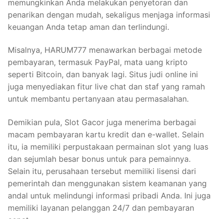
memungkinkan Anda melakukan penyetoran dan
penarikan dengan mudah, sekaligus menjaga informasi
keuangan Anda tetap aman dan terlindungi.
Misalnya, HARUM777 menawarkan berbagai metode
pembayaran, termasuk PayPal, mata uang kripto
seperti Bitcoin, dan banyak lagi. Situs judi online ini
juga menyediakan fitur live chat dan staf yang ramah
untuk membantu pertanyaan atau permasalahan.
Demikian pula, Slot Gacor juga menerima berbagai
macam pembayaran kartu kredit dan e-wallet. Selain
itu, ia memiliki perpustakaan permainan slot yang luas
dan sejumlah besar bonus untuk para pemainnya.
Selain itu, perusahaan tersebut memiliki lisensi dari
pemerintah dan menggunakan sistem keamanan yang
andal untuk melindungi informasi pribadi Anda. Ini juga
memiliki layanan pelanggan 24/7 dan pembayaran