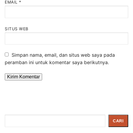
EMAIL
*
SITUS WEB
Simpan nama, email, dan situs web saya pada
peramban ini untuk komentar saya berikutnya.
Cari
CARI