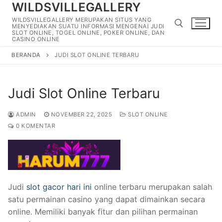
WILDSVILLEGALLERY
Lompat
ke
WILDSVILLEGALLERY MERUPAKAN SITUS YANG
MENYEDIAKAN SUATU INFORMASI MENGENAI JUDI
konten
SLOT ONLINE, TOGEL ONLINE, POKER ONLINE, DAN
CASINO ONLINE
BERANDA
JUDI SLOT ONLINE TERBARU
Cari:
Judi Slot Online Terbaru
ADMIN
NOVEMBER 22, 2025
SLOT ONLINE
0 KOMENTAR
Judi
slot gacor hari ini
online terbaru merupakan salah
satu permainan casino yang dapat dimainkan secara
online. Memiliki banyak fitur dan pilihan permainan