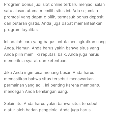
Program bonus judi slot online terbaru menjadi salah
satu alasan utama memilih situs ini. Ada sejumlah
promosi yang dapat dipilih, termasuk bonus deposit
dan putaran gratis. Anda juga dapat memanfaatkan
program loyalitas.
Ini adalah cara yang bagus untuk meningkatkan uang
Anda. Namun, Anda harus yakin bahwa situs yang
Anda pilih memiliki reputasi baik. Anda juga harus
memeriksa syarat dan ketentuan.
Jika Anda ingin bisa menang besar, Anda harus
memastikan bahwa situs tersebut menawarkan
permainan yang adil. Ini penting karena membantu
mencegah Anda kehilangan uang.
Selain itu, Anda harus yakin bahwa situs tersebut
diatur oleh badan pengelola. Anda juga harus