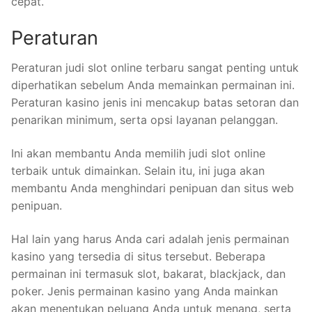
cepat.
Peraturan
Peraturan judi slot online terbaru sangat penting untuk
diperhatikan sebelum Anda memainkan permainan ini.
Peraturan kasino jenis ini mencakup batas setoran dan
penarikan minimum, serta opsi layanan pelanggan.
Ini akan membantu Anda memilih judi slot online
terbaik untuk dimainkan. Selain itu, ini juga akan
membantu Anda menghindari penipuan dan situs web
penipuan.
Hal lain yang harus Anda cari adalah jenis permainan
kasino yang tersedia di situs tersebut. Beberapa
permainan ini termasuk slot, bakarat, blackjack, dan
poker. Jenis permainan kasino yang Anda mainkan
akan menentukan peluang Anda untuk menang, serta