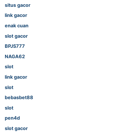
situs gacor
link gacor
enak cuan
slot gacor
BPJS777
NAGA62
slot
link gacor
slot
bebasbet88
slot
pen4d
slot gacor