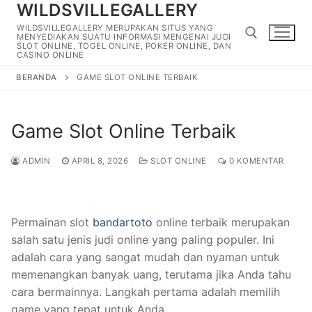
WILDSVILLEGALLERY
Lompat
ke
WILDSVILLEGALLERY MERUPAKAN SITUS YANG
MENYEDIAKAN SUATU INFORMASI MENGENAI JUDI
konten
SLOT ONLINE, TOGEL ONLINE, POKER ONLINE, DAN
CASINO ONLINE
BERANDA
GAME SLOT ONLINE TERBAIK
Cari:
Game Slot Online Terbaik
ADMIN
APRIL 8, 2026
SLOT ONLINE
0 KOMENTAR
Permainan slot
bandartoto
online terbaik merupakan
salah satu jenis judi online yang paling populer. Ini
adalah cara yang sangat mudah dan nyaman untuk
memenangkan banyak uang, terutama jika Anda tahu
cara bermainnya. Langkah pertama adalah memilih
game yang tepat untuk Anda.