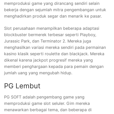
memproduksi game yang dirancang sendiri selain
bekerja dengan sejumlah mitra pengembangan untuk
menghadirkan produk segar dan menarik ke pasar.
Slot perusahaan menampilkan beberapa adaptasi
blockbuster bermerek terbesar seperti Playboy,
Jurassic Park, dan Terminator 2. Mereka juga
menghasilkan variasi mereka sendiri pada permainan
kasino klasik seperti roulette dan blackjack. Mereka
dikenal karena jackpot progresif mereka yang
memberi penghargaan kepada para pemain dengan
jumlah uang yang mengubah hidup.
PG Lembut
PG SOFT adalah pengembang game yang
memproduksi game slot seluler. Gim mereka
menawarkan berbagai tema, dan beberapa di