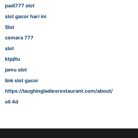
padi777 slot
slot gacor hari ini
Slot
cemara 777
slot
ktpjitu
jamu slot
link slot gacor
https://laughingladiesrestaurant.com/about/
oli 4d