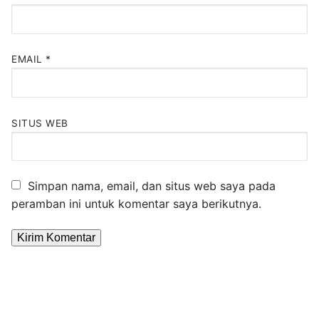
EMAIL
*
SITUS WEB
Simpan nama, email, dan situs web saya pada
peramban ini untuk komentar saya berikutnya.