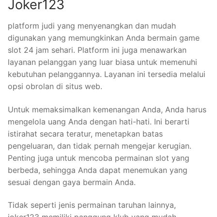
Joker123
platform judi yang menyenangkan dan mudah
digunakan yang memungkinkan Anda bermain game
slot 24 jam sehari. Platform ini juga menawarkan
layanan pelanggan yang luar biasa untuk memenuhi
kebutuhan pelanggannya. Layanan ini tersedia melalui
opsi obrolan di situs web.
Untuk memaksimalkan kemenangan Anda, Anda harus
mengelola uang Anda dengan hati-hati. Ini berarti
istirahat secara teratur, menetapkan batas
pengeluaran, dan tidak pernah mengejar kerugian.
Penting juga untuk mencoba permainan slot yang
berbeda, sehingga Anda dapat menemukan yang
sesuai dengan gaya bermain Anda.
Tidak seperti jenis permainan taruhan lainnya,