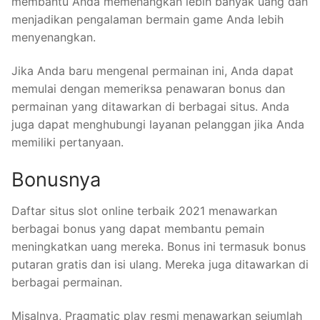
membantu Anda memenangkan lebih banyak uang dan
menjadikan pengalaman bermain game Anda lebih
menyenangkan.
Jika Anda baru mengenal permainan ini, Anda dapat
memulai dengan memeriksa penawaran bonus dan
permainan yang ditawarkan di berbagai situs. Anda
juga dapat menghubungi layanan pelanggan jika Anda
memiliki pertanyaan.
Bonusnya
Daftar situs slot online terbaik 2021 menawarkan
berbagai bonus yang dapat membantu pemain
meningkatkan uang mereka. Bonus ini termasuk bonus
putaran gratis dan isi ulang. Mereka juga ditawarkan di
berbagai permainan.
Misalnya, Pragmatic play resmi menawarkan sejumlah