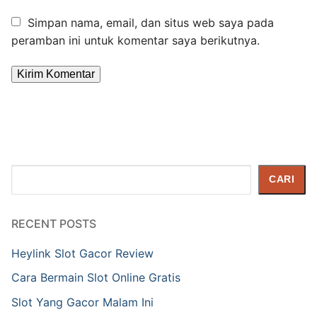
Simpan nama, email, dan situs web saya pada
peramban ini untuk komentar saya berikutnya.
Cari
CARI
RECENT POSTS
Heylink Slot Gacor Review
Cara Bermain Slot Online Gratis
Slot Yang Gacor Malam Ini