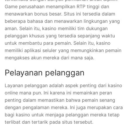
Game perusahaan menampilkan RTP tinggi dan
menawarkan bonus besar. Situs ini tersedia dalam
beberapa bahasa dan menawarkan lingkungan yang
aman. Selain itu, kasino memiliki tim dukungan
pelanggan khusus yang tersedia sepanjang waktu
untuk membantu para pemain. Selain itu, kasino
memiliki aplikasi seluler yang memungkinkan pemain
mengakses akun mereka dari mana saja.
Pelayanan pelanggan
Layanan pelanggan adalah aspek penting dari kasino
online mana pun. Ini karena ini memainkan peran
penting dalam memastikan bahwa pemain senang
dengan pengalaman mereka. Ini juga merupakan cara
bagi kasino untuk menjaga pelanggan mereka tetap
terlibat dan tertarik pada situs tersebut.