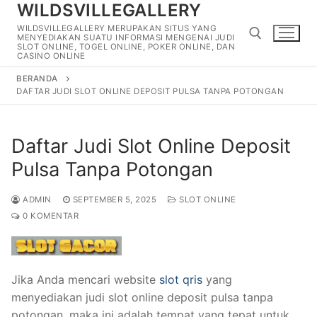
WILDSVILLEGALLERY
Lompat
ke
WILDSVILLEGALLERY MERUPAKAN SITUS YANG
MENYEDIAKAN SUATU INFORMASI MENGENAI JUDI
konten
SLOT ONLINE, TOGEL ONLINE, POKER ONLINE, DAN
CASINO ONLINE
BERANDA
Cari:
DAFTAR JUDI SLOT ONLINE DEPOSIT PULSA TANPA POTONGAN
Daftar Judi Slot Online Deposit
Pulsa Tanpa Potongan
ADMIN
SEPTEMBER 5, 2025
SLOT ONLINE
0 KOMENTAR
Jika Anda mencari website
slot qris
yang
menyediakan judi slot online deposit pulsa tanpa
potongan, maka ini adalah tempat yang tepat untuk