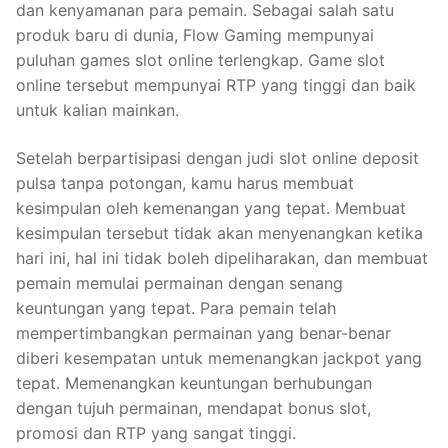
dan kenyamanan para pemain. Sebagai salah satu
produk baru di dunia, Flow Gaming mempunyai
puluhan games slot online terlengkap. Game slot
online tersebut mempunyai RTP yang tinggi dan baik
untuk kalian mainkan.
Setelah berpartisipasi dengan judi slot online deposit
pulsa tanpa potongan, kamu harus membuat
kesimpulan oleh kemenangan yang tepat. Membuat
kesimpulan tersebut tidak akan menyenangkan ketika
hari ini, hal ini tidak boleh dipeliharakan, dan membuat
pemain memulai permainan dengan senang
keuntungan yang tepat. Para pemain telah
mempertimbangkan permainan yang benar-benar
diberi kesempatan untuk memenangkan jackpot yang
tepat. Memenangkan keuntungan berhubungan
dengan tujuh permainan, mendapat bonus slot,
promosi dan RTP yang sangat tinggi.