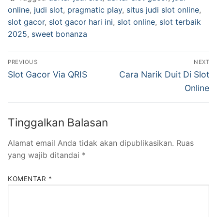
online
,
judi slot
,
pragmatic play
,
situs judi slot online
,
slot gacor
,
slot gacor hari ini
,
slot online
,
slot terbaik
2025
,
sweet bonanza
Navigasi
PREVIOUS
NEXT
pos
Previous
Next
Slot Gacor Via QRIS
Cara Narik Duit Di Slot
post:
post:
Online
Tinggalkan Balasan
Alamat email Anda tidak akan dipublikasikan.
Ruas
yang wajib ditandai
*
KOMENTAR
*