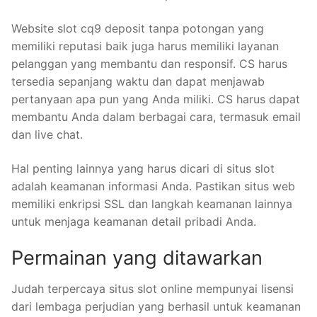
Website slot cq9 deposit tanpa potongan yang
memiliki reputasi baik juga harus memiliki layanan
pelanggan yang membantu dan responsif. CS harus
tersedia sepanjang waktu dan dapat menjawab
pertanyaan apa pun yang Anda miliki. CS harus dapat
membantu Anda dalam berbagai cara, termasuk email
dan live chat.
Hal penting lainnya yang harus dicari di situs slot
adalah keamanan informasi Anda. Pastikan situs web
memiliki enkripsi SSL dan langkah keamanan lainnya
untuk menjaga keamanan detail pribadi Anda.
Permainan yang ditawarkan
Judah terpercaya situs slot online mempunyai lisensi
dari lembaga perjudian yang berhasil untuk keamanan