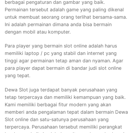
berbagai pengaturan dan gambar yang baik.
Permainan tersebut adalah game yang paling dikenal
untuk membuat seorang orang terlihat bersama-sama.
Ini adalah permainan dimana anda bisa bermain
dengan mobil atau komputer.
Para player yang bermain slot online adalah harus
memiliki laptop / pc yang stabil dan internet yang
tinggi agar permainan tetap aman dan nyaman. Agar
para player dapat bermain di bandar judi slot online
yang tepat.
Dewa Slot juga terdapat banyak perusahaan yang
tetap terpercaya dan memiliki kemampuan yang baik.
Kami memiliki berbagai fitur modern yang akan
memberi anda pengalaman tepat dalam bermain Dewa
Slot online dan satu-satunya perusahaan yang
terpercaya. Perusahaan tersebut memiliki perangkat