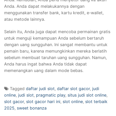
Anda. Anda dapat melakukannya dengan
menggunakan transfer bank, kartu kredit, e-wallet,
atau metode lainnya.
Selain itu, Anda juga dapat mencoba permainan gratis
untuk menguji kemampuan Anda sebelum bertaruh
dengan uang sungguhan. Ini sangat membantu untuk
pemain baru, karena memungkinkan mereka berlatih
sebelum membuat taruhan uang sungguhan. Namun,
Anda harus ingat bahwa Anda tidak dapat
memenangkan uang dalam mode bebas.
Tagged
daftar judi slot
,
daftar slot gacor
,
judi
online
,
judi slot
,
pragmatic play
,
situs judi slot online
,
slot gacor
,
slot gacor hari ini
,
slot online
,
slot terbaik
2025
,
sweet bonanza