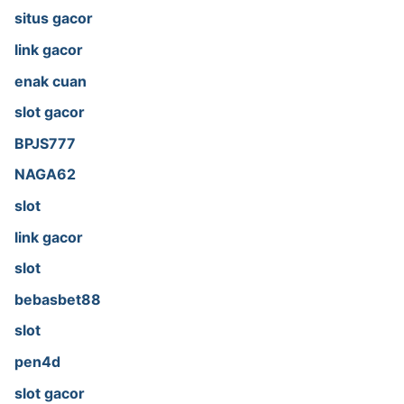
situs gacor
link gacor
enak cuan
slot gacor
BPJS777
NAGA62
slot
link gacor
slot
bebasbet88
slot
pen4d
slot gacor