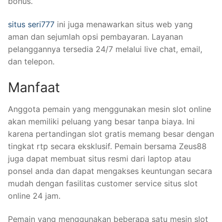
bonus.
situs seri777
ini juga menawarkan situs web yang
aman dan sejumlah opsi pembayaran. Layanan
pelanggannya tersedia 24/7 melalui live chat, email,
dan telepon.
Manfaat
Anggota pemain yang menggunakan mesin slot online
akan memiliki peluang yang besar tanpa biaya. Ini
karena pertandingan slot gratis memang besar dengan
tingkat rtp secara eksklusif. Pemain bersama Zeus88
juga dapat membuat situs resmi dari laptop atau
ponsel anda dan dapat mengakses keuntungan secara
mudah dengan fasilitas customer service situs slot
online 24 jam.
Pemain yang menggunakan beberapa satu mesin slot