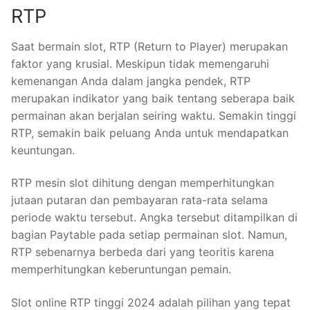
RTP
Saat bermain slot, RTP (Return to Player) merupakan
faktor yang krusial. Meskipun tidak memengaruhi
kemenangan Anda dalam jangka pendek, RTP
merupakan indikator yang baik tentang seberapa baik
permainan akan berjalan seiring waktu. Semakin tinggi
RTP, semakin baik peluang Anda untuk mendapatkan
keuntungan.
RTP mesin slot dihitung dengan memperhitungkan
jutaan putaran dan pembayaran rata-rata selama
periode waktu tersebut. Angka tersebut ditampilkan di
bagian Paytable pada setiap permainan slot. Namun,
RTP sebenarnya berbeda dari yang teoritis karena
memperhitungkan keberuntungan pemain.
Slot online RTP tinggi 2024 adalah pilihan yang tepat