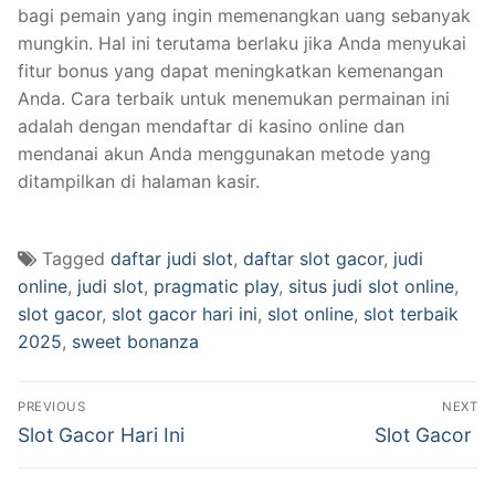
bagi pemain yang ingin memenangkan uang sebanyak
mungkin. Hal ini terutama berlaku jika Anda menyukai
fitur bonus yang dapat meningkatkan kemenangan
Anda. Cara terbaik untuk menemukan permainan ini
adalah dengan mendaftar di kasino online dan
mendanai akun Anda menggunakan metode yang
ditampilkan di halaman kasir.
Tagged
daftar judi slot
,
daftar slot gacor
,
judi
online
,
judi slot
,
pragmatic play
,
situs judi slot online
,
slot gacor
,
slot gacor hari ini
,
slot online
,
slot terbaik
2025
,
sweet bonanza
Navigasi
PREVIOUS
NEXT
pos
Previous
Next
Slot Gacor Hari Ini
Slot Gacor
post:
post: