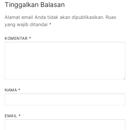
Tinggalkan Balasan
Alamat email Anda tidak akan dipublikasikan.
Ruas
yang wajib ditandai
*
KOMENTAR
*
NAMA
*
EMAIL
*