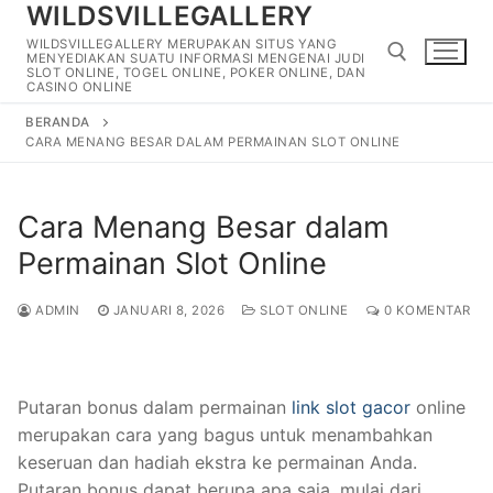
WILDSVILLEGALLERY
Lompat
ke
WILDSVILLEGALLERY MERUPAKAN SITUS YANG
MENYEDIAKAN SUATU INFORMASI MENGENAI JUDI
konten
SLOT ONLINE, TOGEL ONLINE, POKER ONLINE, DAN
CASINO ONLINE
BERANDA
Cari:
CARA MENANG BESAR DALAM PERMAINAN SLOT ONLINE
Cara Menang Besar dalam
Permainan Slot Online
ADMIN
JANUARI 8, 2026
SLOT ONLINE
0 KOMENTAR
Putaran bonus dalam permainan
link slot gacor
online
merupakan cara yang bagus untuk menambahkan
keseruan dan hadiah ekstra ke permainan Anda.
Putaran bonus dapat berupa apa saja, mulai dari