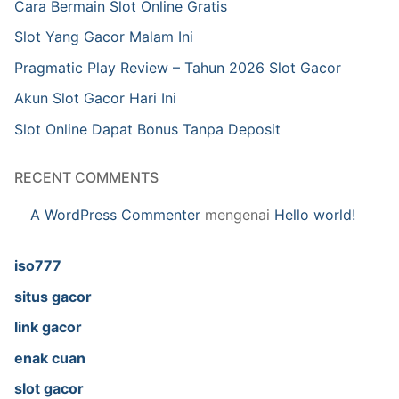
Cara Bermain Slot Online Gratis
Slot Yang Gacor Malam Ini
Pragmatic Play Review – Tahun 2026 Slot Gacor
Akun Slot Gacor Hari Ini
Slot Online Dapat Bonus Tanpa Deposit
RECENT COMMENTS
A WordPress Commenter
mengenai
Hello world!
iso777
situs gacor
link gacor
enak cuan
slot gacor