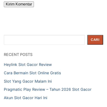
Cari
CARI
RECENT POSTS
Heylink Slot Gacor Review
Cara Bermain Slot Online Gratis
Slot Yang Gacor Malam Ini
Pragmatic Play Review – Tahun 2026 Slot Gacor
Akun Slot Gacor Hari Ini