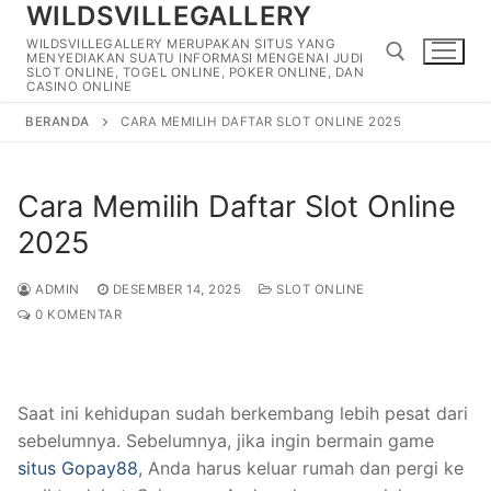
WILDSVILLEGALLERY
Lompat
ke
WILDSVILLEGALLERY MERUPAKAN SITUS YANG
MENYEDIAKAN SUATU INFORMASI MENGENAI JUDI
konten
SLOT ONLINE, TOGEL ONLINE, POKER ONLINE, DAN
CASINO ONLINE
BERANDA
CARA MEMILIH DAFTAR SLOT ONLINE 2025
Cari:
Cara Memilih Daftar Slot Online
2025
ADMIN
DESEMBER 14, 2025
SLOT ONLINE
0 KOMENTAR
Saat ini kehidupan sudah berkembang lebih pesat dari
sebelumnya. Sebelumnya, jika ingin bermain game
situs Gopay88
, Anda harus keluar rumah dan pergi ke