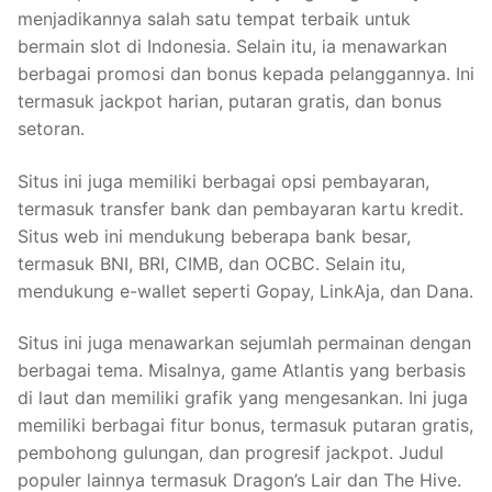
menjadikannya salah satu tempat terbaik untuk
bermain slot di Indonesia. Selain itu, ia menawarkan
berbagai promosi dan bonus kepada pelanggannya. Ini
termasuk jackpot harian, putaran gratis, dan bonus
setoran.
Situs ini juga memiliki berbagai opsi pembayaran,
termasuk transfer bank dan pembayaran kartu kredit.
Situs web ini mendukung beberapa bank besar,
termasuk BNI, BRI, CIMB, dan OCBC. Selain itu,
mendukung e-wallet seperti Gopay, LinkAja, dan Dana.
Situs ini juga menawarkan sejumlah permainan dengan
berbagai tema. Misalnya, game Atlantis yang berbasis
di laut dan memiliki grafik yang mengesankan. Ini juga
memiliki berbagai fitur bonus, termasuk putaran gratis,
pembohong gulungan, dan progresif jackpot. Judul
populer lainnya termasuk Dragon’s Lair dan The Hive.