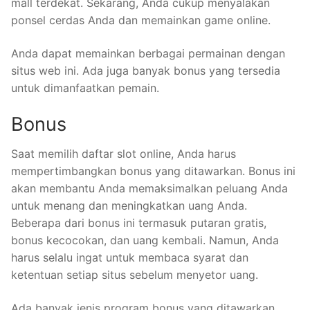
mall terdekat. Sekarang, Anda cukup menyalakan
ponsel cerdas Anda dan memainkan game online.
Anda dapat memainkan berbagai permainan dengan
situs web ini. Ada juga banyak bonus yang tersedia
untuk dimanfaatkan pemain.
Bonus
Saat memilih daftar slot online, Anda harus
mempertimbangkan bonus yang ditawarkan. Bonus ini
akan membantu Anda memaksimalkan peluang Anda
untuk menang dan meningkatkan uang Anda.
Beberapa dari bonus ini termasuk putaran gratis,
bonus kecocokan, dan uang kembali. Namun, Anda
harus selalu ingat untuk membaca syarat dan
ketentuan setiap situs sebelum menyetor uang.
Ada banyak jenis program bonus yang ditawarkan