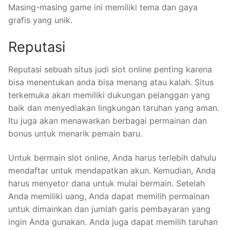
Masing-masing game ini memiliki tema dan gaya
grafis yang unik.
Reputasi
Reputasi sebuah situs judi slot online penting karena
bisa menentukan anda bisa menang atau kalah. Situs
terkemuka akan memiliki dukungan pelanggan yang
baik dan menyediakan lingkungan taruhan yang aman.
Itu juga akan menawarkan berbagai permainan dan
bonus untuk menarik pemain baru.
Untuk bermain slot online, Anda harus terlebih dahulu
mendaftar untuk mendapatkan akun. Kemudian, Anda
harus menyetor dana untuk mulai bermain. Setelah
Anda memiliki uang, Anda dapat memilih permainan
untuk dimainkan dan jumlah garis pembayaran yang
ingin Anda gunakan. Anda juga dapat memilih taruhan