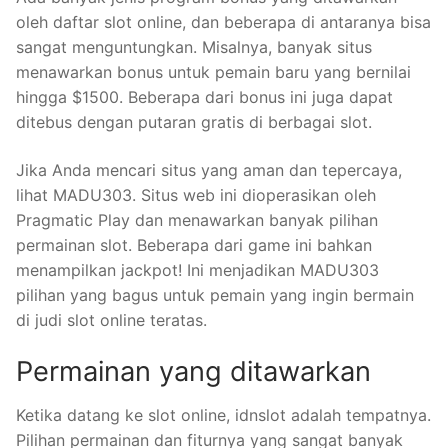
oleh daftar slot online, dan beberapa di antaranya bisa
sangat menguntungkan. Misalnya, banyak situs
menawarkan bonus untuk pemain baru yang bernilai
hingga $1500. Beberapa dari bonus ini juga dapat
ditebus dengan putaran gratis di berbagai slot.
Jika Anda mencari situs yang aman dan tepercaya,
lihat MADU303. Situs web ini dioperasikan oleh
Pragmatic Play dan menawarkan banyak pilihan
permainan slot. Beberapa dari game ini bahkan
menampilkan jackpot! Ini menjadikan MADU303
pilihan yang bagus untuk pemain yang ingin bermain
di judi slot online teratas.
Permainan yang ditawarkan
Ketika datang ke slot online, idnslot adalah tempatnya.
Pilihan permainan dan fiturnya yang sangat banyak