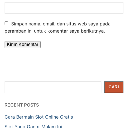
Simpan nama, email, dan situs web saya pada
peramban ini untuk komentar saya berikutnya.
Cari
CARI
RECENT POSTS
Cara Bermain Slot Online Gratis
Slot Yang Gacor Malam Ini