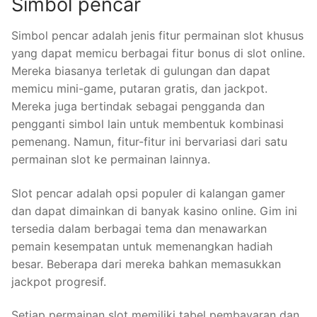
Simbol pencar
Simbol pencar adalah jenis fitur permainan slot khusus
yang dapat memicu berbagai fitur bonus di slot online.
Mereka biasanya terletak di gulungan dan dapat
memicu mini-game, putaran gratis, dan jackpot.
Mereka juga bertindak sebagai pengganda dan
pengganti simbol lain untuk membentuk kombinasi
pemenang.
Namun, fitur-fitur ini bervariasi dari satu
permainan slot ke permainan lainnya.
Slot pencar adalah opsi populer di kalangan gamer
dan dapat dimainkan di banyak kasino online.
Gim ini
tersedia dalam berbagai tema dan menawarkan
pemain kesempatan untuk memenangkan hadiah
besar.
Beberapa dari mereka bahkan memasukkan
jackpot progresif.
Setiap permainan slot memiliki tabel pembayaran dan