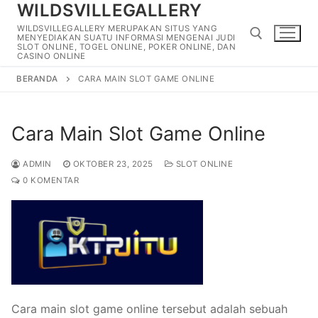
WILDSVILLEGALLERY
Lompat
ke
WILDSVILLEGALLERY MERUPAKAN SITUS YANG
MENYEDIAKAN SUATU INFORMASI MENGENAI JUDI
konten
SLOT ONLINE, TOGEL ONLINE, POKER ONLINE, DAN
CASINO ONLINE
BERANDA
CARA MAIN SLOT GAME ONLINE
Cari:
Cara Main Slot Game Online
ADMIN
OKTOBER 23, 2025
SLOT ONLINE
0 KOMENTAR
Cara main slot game online tersebut adalah sebuah