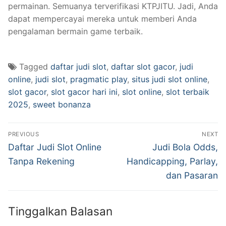
permainan. Semuanya terverifikasi KTPJITU. Jadi, Anda
dapat mempercayai mereka untuk memberi Anda
pengalaman bermain game terbaik.
Tagged
daftar judi slot
,
daftar slot gacor
,
judi
online
,
judi slot
,
pragmatic play
,
situs judi slot online
,
slot gacor
,
slot gacor hari ini
,
slot online
,
slot terbaik
2025
,
sweet bonanza
Navigasi
PREVIOUS
NEXT
pos
Previous
Next
Daftar Judi Slot Online
Judi Bola Odds,
post:
post:
Tanpa Rekening
Handicapping, Parlay,
dan Pasaran
Tinggalkan Balasan