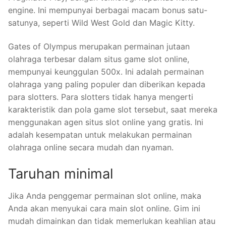
engine. Ini mempunyai berbagai macam bonus satu-
satunya, seperti Wild West Gold dan Magic Kitty.
Gates of Olympus merupakan permainan jutaan
olahraga terbesar dalam situs game slot online,
mempunyai keunggulan 500x. Ini adalah permainan
olahraga yang paling populer dan diberikan kepada
para slotters. Para slotters tidak hanya mengerti
karakteristik dan pola game slot tersebut, saat mereka
menggunakan agen situs slot online yang gratis. Ini
adalah kesempatan untuk melakukan permainan
olahraga online secara mudah dan nyaman.
Taruhan minimal
Jika Anda penggemar permainan slot online, maka
Anda akan menyukai cara main slot online.
Gim ini
mudah dimainkan dan tidak memerlukan keahlian atau