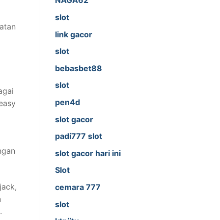
NAGA62
slot
atan
link gacor
slot
bebasbet88
slot
agai
pen4d
easy
slot gacor
padi777 slot
ngan
slot gacor hari ini
Slot
jack,
cemara 777
n
slot
.