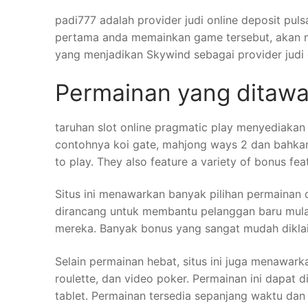
padi777 adalah provider judi online deposit pu
pertama anda memainkan game tersebut, akan 
yang menjadikan Skywind sebagai provider judi o
Permainan yang ditaw
taruhan slot online pragmatic play menyediakan 
contohnya koi gate, mahjong ways 2 dan bahkan
to play. They also feature a variety of bonus fea
Situs ini menawarkan banyak pilihan permainan 
dirancang untuk membantu pelanggan baru mula
mereka. Banyak bonus yang sangat mudah dikla
Selain permainan hebat, situs ini juga menawark
roulette, dan video poker. Permainan ini dapat 
tablet. Permainan tersedia sepanjang waktu dan