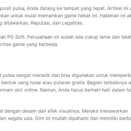
osit pulsa, Anda datang ke tempat yang tepat. Artikel ini
kan untuk mulai memainkan game hebat ini. Halaman ini a
 ditawarkan, Reputasi, dan Legalitas.
alah PG Soft. Perusahaan ini sudah ada cukup lama dan tela
toritas game yang berbeda.
it pulsa sangat menarik dan bisa digunakan untuk memperb
bentuk uang tunai atau putaran gratis. Bagian terbaiknya 
rmain slot online. Namun, Anda harus berhati-hati dalam ha
al dengan desain dan efek visualnya. Mereka menawarkan
ri segala usia. Gim ini mudah dipahami dan memiliki berb