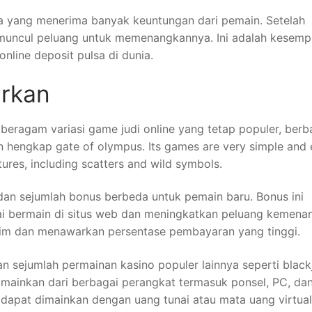
lsa yang menerima banyak keuntungan dari pemain. Setelah
muncul peluang untuk memenangkannya. Ini adalah kesemp
nline deposit pulsa di dunia.
arkan
beragam variasi game judi online yang tetap populer, berb
 hengkap gate of olympus. Its games are very simple and 
tures, including scatters and wild symbols.
dan sejumlah bonus berbeda untuk pemain baru. Bonus ini
i bermain di situs web dan meningkatkan peluang kemena
im dan menawarkan persentase pembayaran yang tinggi.
an sejumlah permainan kasino populer lainnya seperti black
dimainkan dari berbagai perangkat termasuk ponsel, PC, da
 dapat dimainkan dengan uang tunai atau mata uang virtual