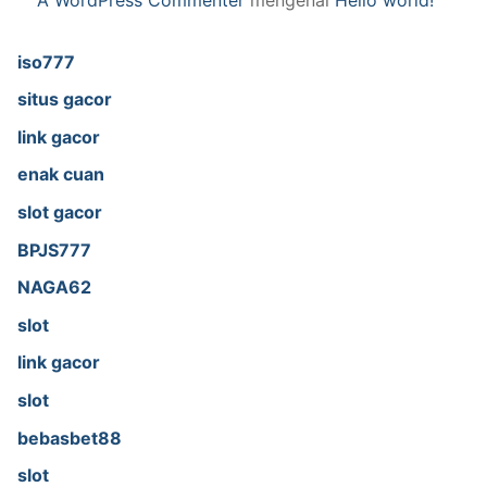
iso777
situs gacor
link gacor
enak cuan
slot gacor
BPJS777
NAGA62
slot
link gacor
slot
bebasbet88
slot