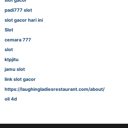
slot gacor
padi777 slot
slot gacor hari ini
Slot
cemara 777
slot
ktpjitu
jamu slot
link slot gacor
https://laughingladiesrestaurant.com/about/
oli 4d