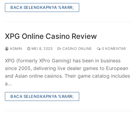
BACA SELENGKAPNYA %RARR;
XPG Online Casino Review
ADMIN
MEI 8, 2025
CASINO ONLINE
0 KOMENTAR
XPG (formerly XPro Gaming) has been in business
since 2005, delivering live dealer games to European
and Asian online casinos. Their game catalog includes
a…
BACA SELENGKAPNYA %RARR;