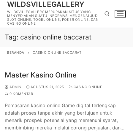
WILDSVILLEGALLERY
Lompat
ke
WILDSVILLEGALLERY MERUPAKAN SITUS YANG
MENYEDIAKAN SUATU INFORMASI MENGENAI JUDI
konten
SLOT ONLINE, TOGEL ONLINE, POKER ONLINE, DAN
CASINO ONLINE
Tag:
casino online baccarat
Cari:
BERANDA
CASINO ONLINE BACCARAT
Master Kasino Online
ADMIN
AGUSTUS 21, 2025
CASINO ONLINE
0 KOMENTAR
Pemasaran kasino online Game digital terlengkap
adalah proses tanpa akhir yang bertujuan untuk
menarik prospek potensial yang memenuhi syarat,
membimbing mereka melalui corong penjualan, dan…